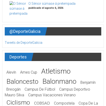
O Sénior súmase á pretempada
publicado el agosto 6, 2026
@DeporteGalicia
Tweets de DeporteGalicia
Deportes
Atletismo
Alevín
Ames Cup
Balonmano
Baloncesto
Benjamín
Breogán
Campus De Fútbol
Campus Deportivo
Mauro Silva
Campus Vacaciones Verano
Ciclismo
COBSAD
Compostela
Copa De La