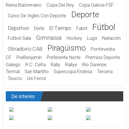
Reina Balonmano
Copa Del Rey
Copa Galicia FSF
Deporte
Curso De Inglés Con Deporte
Fútbol
Deportivo
El Tiempo
Derbi
Fabril
Gimnasia
Fútbol Sala
Hockey
Lugo
Natación
Piragüismo
Obradoiro CAB
Pontevedra
CF
PreBenjamín
Preferente Norte
Premios Deporte
Galego
R.C. Celta
Rally
Rallye
Río Ourense
Termal
San Martiño
Supercopa Endesa
Tercera
Teucro
Uni Ferrol
De interés