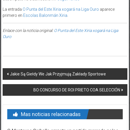
La entrada
O Punta del Este Xiria xogará na Liga Ouro
aparece
primero en
Escolas Balonmán Xiria
.
Enlace con la noticia original:
O Punta del Este Xiria xogará na Liga
Ouro
Post navigation
Jakie Są Giełdy We Jak Przyjmują Zakłady Sportowe
BO CONCURSO DE ROI PRIETO COA SELECCIÓN
Mas noticias relacionadas