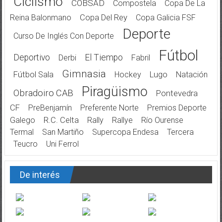
Ciclismo
COBSAD
Compostela
Copa De La
Reina Balonmano
Copa Del Rey
Copa Galicia FSF
Deporte
Curso De Inglés Con Deporte
Fútbol
Deportivo
El Tiempo
Derbi
Fabril
Gimnasia
Fútbol Sala
Hockey
Lugo
Natación
Piragüismo
Obradoiro CAB
Pontevedra
CF
PreBenjamín
Preferente Norte
Premios Deporte
Galego
R.C. Celta
Rally
Rallye
Río Ourense
Termal
San Martiño
Supercopa Endesa
Tercera
Teucro
Uni Ferrol
De interés