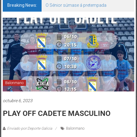
Breaking News:
O Sénior súmase á pretempada
Balonmano
octubre 6, 2023
PLAY OFF CADETE MASCULINO
Enviado por:Deporte Galicia
Balonmano