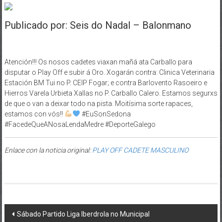
Publicado por: Seis do Nadal – Balonmano
Atención!!! Os nosos cadetes viaxan mañá ata Carballo para
disputar o Play Off e subir á Oro. Xogarán contra: Clinica Veterinaria
Estación BM Tui no P. CEIP Fogar; e contra Barlovento Rasoeiro e
Hierros Varela Urbieta Xallas no P. Carballo Calero. Estamos segurxs
de que o van a deixar todo na pista. Moitísima sorte rapaces,
estamos con vós!!
#EuSonSedona
#FacedeQueANosaLendaMedre #DeporteGalego
Enlace con la noticia original:
PLAY OFF CADETE MASCULINO
Post navigation
Sábado Partido Liga Iberdrola no Municipal