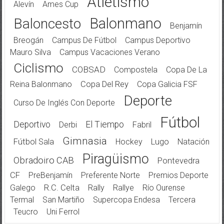
Atletismo
Alevín
Ames Cup
Balonmano
Baloncesto
Benjamín
Breogán
Campus De Fútbol
Campus Deportivo
Mauro Silva
Campus Vacaciones Verano
Ciclismo
COBSAD
Compostela
Copa De La
Reina Balonmano
Copa Del Rey
Copa Galicia FSF
Deporte
Curso De Inglés Con Deporte
Fútbol
Deportivo
El Tiempo
Derbi
Fabril
Gimnasia
Fútbol Sala
Hockey
Lugo
Natación
Piragüismo
Obradoiro CAB
Pontevedra
CF
PreBenjamín
Preferente Norte
Premios Deporte
Galego
R.C. Celta
Rally
Rallye
Río Ourense
Termal
San Martiño
Supercopa Endesa
Tercera
Teucro
Uni Ferrol