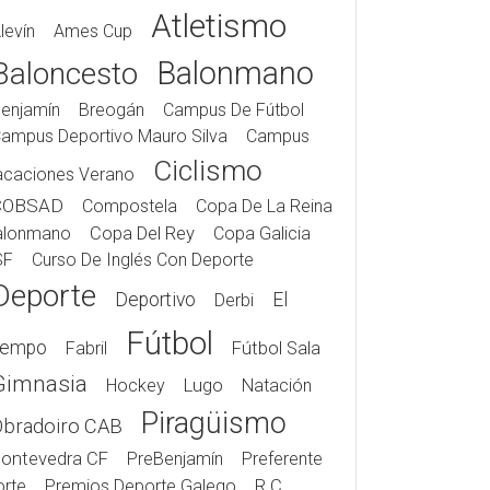
Atletismo
levín
Ames Cup
Balonmano
Baloncesto
enjamín
Breogán
Campus De Fútbol
ampus Deportivo Mauro Silva
Campus
Ciclismo
acaciones Verano
COBSAD
Compostela
Copa De La Reina
alonmano
Copa Del Rey
Copa Galicia
SF
Curso De Inglés Con Deporte
Deporte
Deportivo
El
Derbi
Fútbol
iempo
Fabril
Fútbol Sala
Gimnasia
Hockey
Lugo
Natación
Piragüismo
Obradoiro CAB
ontevedra CF
PreBenjamín
Preferente
rte
Premios Deporte Galego
R.C.