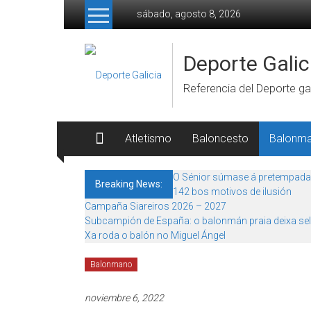
Skip to content
sábado, agosto 8, 2026
Deporte Galic
Referencia del Deporte gal
Atletismo
Baloncesto
Balonm
O Sénior súmase á pretempada
Breaking News:
142 bos motivos de ilusión
Campaña Siareiros 2026 – 2027
Subcampión de España: o balonmán praia deixa sel
Xa roda o balón no Miguel Ángel
Balonmano
noviembre 6, 2022