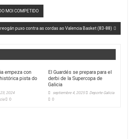
IDO MOI COMPETIDO
Breogán puxo contra as cordas ao Valencia Basket (83-88)
ria empeza con
El Guardés se prepara para el
histórica pista do
derbi de la Supercopa de
Galicia
 23, 2024
septiembre 4, 2025
Deporte Galicia
cia
0
0