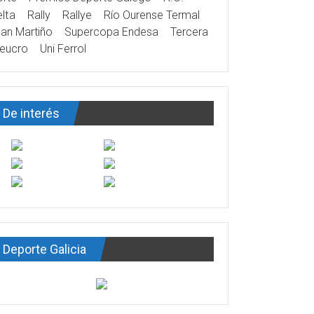
lta
Rally
Rallye
Río Ourense Termal
an Martiño
Supercopa Endesa
Tercera
eucro
Uni Ferrol
De interés
Deporte Galicia