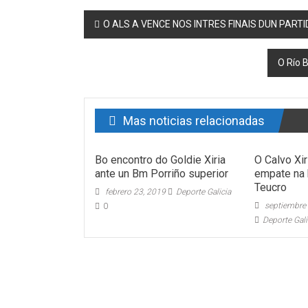
Post navigation
O ALS A VENCE NOS INTRES FINAIS DUN PART
O Río 
Mas noticias relacionadas
Bo encontro do Goldie Xiria
O Calvo Xi
ante un Bm Porriño superior
empate na 
Teucro
febrero 23, 2019
Deporte Galicia
septiembre
0
Deporte Gali