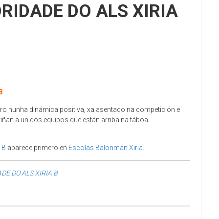
RIDADE DO ALS XIRIA
8
iro nunha dinámica positiva, xa asentado na competición e
tiñan a un dos equipos que están arriba na táboa
 B
aparece primero en
Escolas Balonmán Xiria
.
DE DO ALS XIRIA B