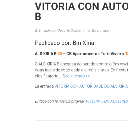
VITORIA CON AUTO
B
Enviado por:Deporte Galicia
Balonmano
Publicado por: Bm Xiria
ALS XIRIA B
43
– CB Apartamentos TurisViveiro
1
O ALS XIRIA B chegaba ao partido contra o Bm Vive
coas ideas de xogo cada día máis claras. En frente 
clasificatoria.…
Seguir lendo >>
La entrada
VITORIA CON AUTORIDADE DO ALS XIRIA
Enlace con la noticia original:
VITORIA CON AUTORIDA