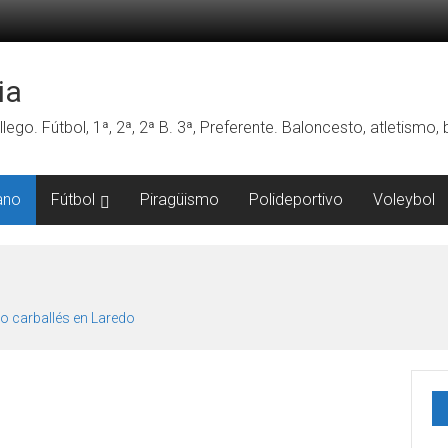
ia
lego. Fútbol, 1ª, 2ª, 2ª B. 3ª, Preferente. Baloncesto, atletismo
ano
Fútbol
Piragüismo
Polideportivo
Voleybol
o carballés en Laredo