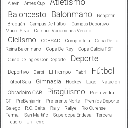
Atletismo
Alevín
Ames Cup
Balonmano
Baloncesto
Benjamín
Breogán
Campus De Fútbol
Campus Deportivo
Mauro Silva
Campus Vacaciones Verano
Ciclismo
COBSAD
Compostela
Copa De La
Reina Balonmano
Copa Del Rey
Copa Galicia FSF
Deporte
Curso De Inglés Con Deporte
Fútbol
Deportivo
El Tiempo
Derbi
Fabril
Gimnasia
Fútbol Sala
Hockey
Lugo
Natación
Piragüismo
Obradoiro CAB
Pontevedra
CF
PreBenjamín
Preferente Norte
Premios Deporte
Galego
R.C. Celta
Rally
Rallye
Río Ourense
Termal
San Martiño
Supercopa Endesa
Tercera
Teucro
Uni Ferrol