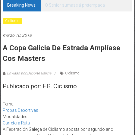
Breaking News:
O Sénior súmase á pretempada
Ciclismo
marzo 10, 2018
A Copa Galicia De Estrada Amplíase
Cos Masters
Enviado por:Deporte Galicia
Ciclismo
Publicado por: F.G. Ciclismo
Tema:
Probas Deportivas
Modalidades:
Carretera Ruta
A Federación Galega de Ciclismo aposta por segundo ano