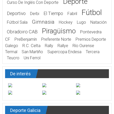
Deporte
Curso De Inglés Con Deporte
Fútbol
Deportivo
El Tiempo
Derbi
Fabril
Gimnasia
Fútbol Sala
Hockey
Lugo
Natación
Piragüismo
Obradoiro CAB
Pontevedra
CF
PreBenjamín
Preferente Norte
Premios Deporte
Galego
R.C. Celta
Rally
Rallye
Río Ourense
Termal
San Martiño
Supercopa Endesa
Tercera
Teucro
Uni Ferrol
De interés
Deporte Galicia