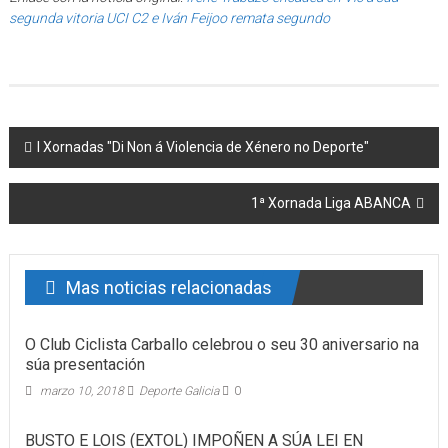
segunda vitoria UCI C2 e Iván Feijoo remata segundo
Post navigation
I Xornadas "Di Non á Violencia de Xénero no Deporte"
1ª Xornada Liga ABANCA
Mas noticias relacionadas
O Club Ciclista Carballo celebrou o seu 30 aniversario na
súa presentación
marzo 10, 2018
Deporte Galicia
0
BUSTO E LOIS (EXTOL) IMPOÑEN A SÚA LEI EN