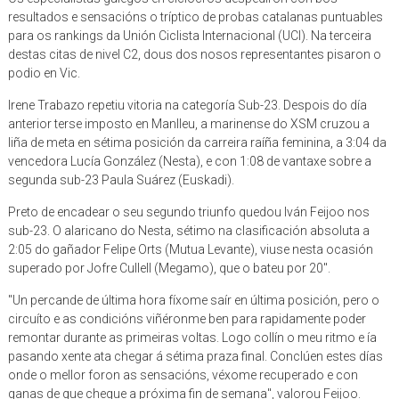
resultados e sensacións o tríptico de probas catalanas puntuables
para os rankings da Unión Ciclista Internacional (UCI). Na terceira
destas citas de nivel C2, dous dos nosos representantes pisaron o
podio en Vic.
Irene Trabazo repetiu vitoria na categoría Sub-23. Despois do día
anterior terse imposto en Manlleu, a marinense do XSM cruzou a
liña de meta en sétima posición da carreira raíña feminina, a 3:04 da
vencedora Lucía González (Nesta), e con 1:08 de vantaxe sobre a
segunda sub-23 Paula Suárez (Euskadi).
Preto de encadear o seu segundo triunfo quedou Iván Feijoo nos
sub-23. O alaricano do Nesta, sétimo na clasificación absoluta a
2:05 do gañador Felipe Orts (Mutua Levante), viuse nesta ocasión
superado por Jofre Cullell (Megamo), que o bateu por 20".
"Un percande de última hora fíxome saír en última posición, pero o
circuíto e as condicións viñéronme ben para rapidamente poder
remontar durante as primeiras voltas. Logo collín o meu ritmo e ía
pasando xente ata chegar á sétima praza final. Conclúen estes días
onde o mellor foron as sensacións, véxome recuperado e con
ganas de que chegue a próxima fin de semana", valorou Feijoo.