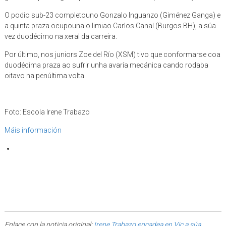
O podio sub-23 completouno Gonzalo Inguanzo (Giménez Ganga) e
a quinta praza ocupouna o limiao Carlos Canal (Burgos BH), a súa
vez duodécimo na xeral da carreira.
Por último, nos juniors Zoe del Río (XSM) tivo que conformarse coa
duodécima praza ao sufrir unha avaría mecánica cando rodaba
oitavo na penúltima volta.
Foto: Escola Irene Trabazo
Máis información
Enlace con la noticia original:
Irene Trabazo encadea en Vic a súa