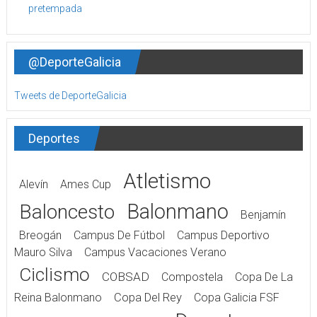
@DeporteGalicia
Tweets de DeporteGalicia
Deportes
Atletismo
Alevín
Ames Cup
Balonmano
Baloncesto
Benjamín
Breogán
Campus De Fútbol
Campus Deportivo
Mauro Silva
Campus Vacaciones Verano
Ciclismo
COBSAD
Compostela
Copa De La
Reina Balonmano
Copa Del Rey
Copa Galicia FSF