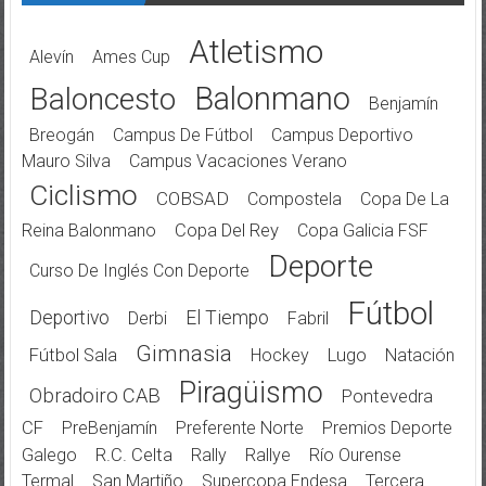
Atletismo
Alevín
Ames Cup
Balonmano
Baloncesto
Benjamín
Breogán
Campus De Fútbol
Campus Deportivo
Mauro Silva
Campus Vacaciones Verano
Ciclismo
COBSAD
Compostela
Copa De La
Reina Balonmano
Copa Del Rey
Copa Galicia FSF
Deporte
Curso De Inglés Con Deporte
Fútbol
Deportivo
El Tiempo
Derbi
Fabril
Gimnasia
Fútbol Sala
Hockey
Lugo
Natación
Piragüismo
Obradoiro CAB
Pontevedra
CF
PreBenjamín
Preferente Norte
Premios Deporte
Galego
R.C. Celta
Rally
Rallye
Río Ourense
Termal
San Martiño
Supercopa Endesa
Tercera