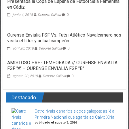
Presentada la Copa de España de Fútbol Sala Femenina
en Cádiz
junio 4, 2018
Deporte Galicia
0
Ourense Envialia FSF Vs. Futsi Atlético Navalcarnero nos
visita el líder y actual campeón
abril 20, 2018
Deporte Galicia
0
AMISTOSO PRE · TEMPORADA // OURENSE ENVIALIA
FSF "A" – OURENSE ENVIALIA FSF "B"
agosto 28, 2018
Deporte Galicia
0
Destacado
Catro rivais canarios e doce galegos: así é a
Primeira Nacional que agarda ao Calvo Xiria
publicado el agosto 3, 2026