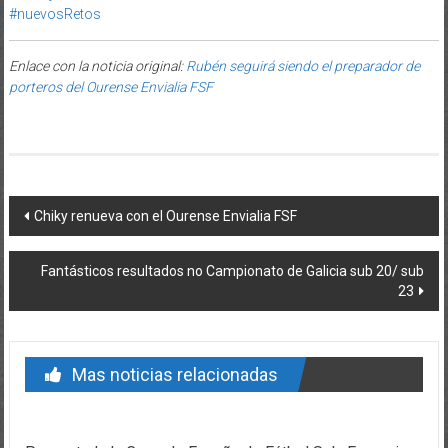
#nuevosRetos
Enlace con la noticia original:
Rubén seguirá siendo el preparador de
porteros del Ourense Envialia FSF
Post navigation
Chiky renueva con el Ourense Envialia FSF
Fantásticos resultados no Campionato de Galicia sub 20/ sub
23
Mas noticias relacionadas