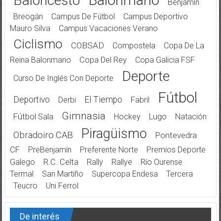
Balonmano
Baloncesto
Benjamín
Breogán
Campus De Fútbol
Campus Deportivo
Mauro Silva
Campus Vacaciones Verano
Ciclismo
COBSAD
Compostela
Copa De La
Reina Balonmano
Copa Del Rey
Copa Galicia FSF
Deporte
Curso De Inglés Con Deporte
Fútbol
Deportivo
El Tiempo
Derbi
Fabril
Gimnasia
Fútbol Sala
Hockey
Lugo
Natación
Piragüismo
Obradoiro CAB
Pontevedra
CF
PreBenjamín
Preferente Norte
Premios Deporte
Galego
R.C. Celta
Rally
Rallye
Río Ourense
Termal
San Martiño
Supercopa Endesa
Tercera
Teucro
Uni Ferrol
De interés