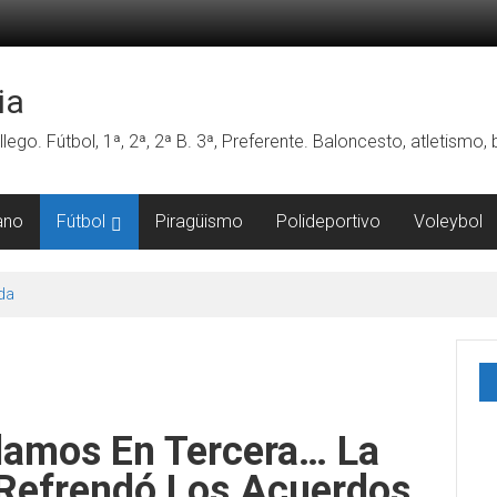
ia
lego. Fútbol, 1ª, 2ª, 2ª B. 3ª, Preferente. Baloncesto, atletismo
ano
Fútbol
Piragüismo
Polideportivo
Voleybol
da
damos En Tercera… La
Refrendó Los Acuerdos