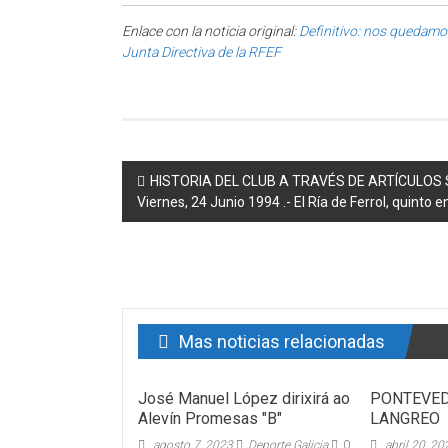
Enlace con la noticia original:
Definitivo: nos quedamo
Junta Directiva de la RFEF
Post navigation
HISTORIA DEL CLUB A TRAVÉS DE ARTÍCULOS SA
Viernes, 24 Junio 1994 .- El Ría de Ferrol, quinto 
Mas noticias relacionadas
José Manuel López dirixirá ao
PONTEVED
Alevín Promesas "B"
LANGREO
agosto 7, 2023
Deporte Galicia
0
abril 20, 2