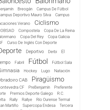
Balonmano
Baloncesto
enjamín
Breogán
Campus De Fútbol
ampus Deportivo Mauro Silva
Campus
Ciclismo
acaciones Verano
COBSAD
Compostela
Copa De La Reina
alonmano
Copa Del Rey
Copa Galicia
SF
Curso De Inglés Con Deporte
Deporte
Deportivo
El
Derbi
Fútbol
iempo
Fabril
Fútbol Sala
Gimnasia
Hockey
Lugo
Natación
Piragüismo
Obradoiro CAB
ontevedra CF
PreBenjamín
Preferente
rte
Premios Deporte Galego
R.C.
lta
Rally
Rallye
Río Ourense Termal
an Martiño
Supercopa Endesa
Tercera