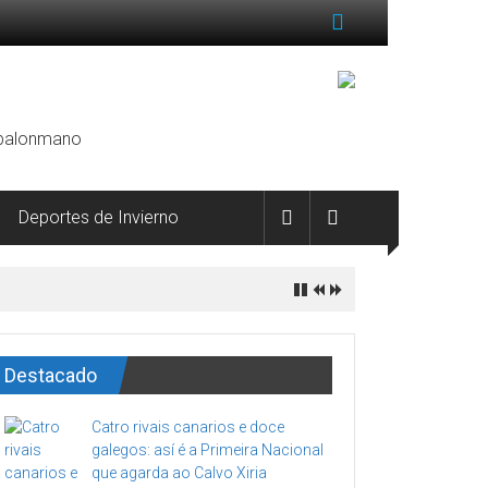
, balonmano
Deportes de Invierno
Destacado
Catro rivais canarios e doce
galegos: así é a Primeira Nacional
que agarda ao Calvo Xiria