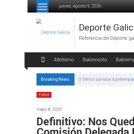
Skip to content
jueves, agosto 6, 2026
Deporte Galic
Referencia del Deporte gal
Atletismo
Baloncesto
Balonm
Breaking News:
O Sénior súmase á pretempa
Fútbol
mayo 8, 2020
Definitivo: Nos Que
Comisión Delegada 