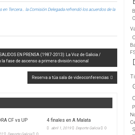
s en Tercera… la Comisión Delegada refrendó los acuerdos de la
B
C
V
B
F
LIDOS EN PRENSA (1987-2013): La Voz de Galicia /
en la fase de ascenso a primera división nacional
T
Reserva a túa sala de videoconferencias
P
No
RA CF vs UP
4 finales en A Malata
Ce
abril 1, 2019
Deporte Galicia
0
S
022
Deporte Galicia
0