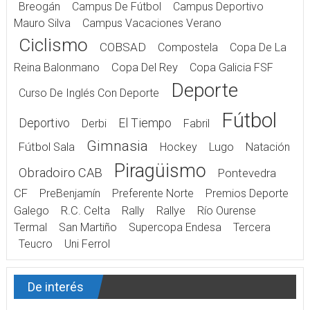
Breogán
Campus De Fútbol
Campus Deportivo
Mauro Silva
Campus Vacaciones Verano
Ciclismo
COBSAD
Compostela
Copa De La
Reina Balonmano
Copa Del Rey
Copa Galicia FSF
Deporte
Curso De Inglés Con Deporte
Fútbol
Deportivo
El Tiempo
Derbi
Fabril
Gimnasia
Fútbol Sala
Hockey
Lugo
Natación
Piragüismo
Obradoiro CAB
Pontevedra
CF
PreBenjamín
Preferente Norte
Premios Deporte
Galego
R.C. Celta
Rally
Rallye
Río Ourense
Termal
San Martiño
Supercopa Endesa
Tercera
Teucro
Uni Ferrol
De interés