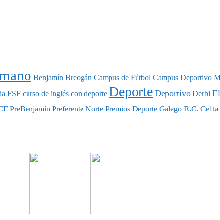
nmano
Benjamín
Breogán
Campus de Fútbol
Campus Deportivo M
Deporte
Deportivo
E
ia FSF
curso de inglés con deporte
Derbi
CF
R.C. Celta
PreBenjamín
Preferente Norte
Premios Deporte Galego