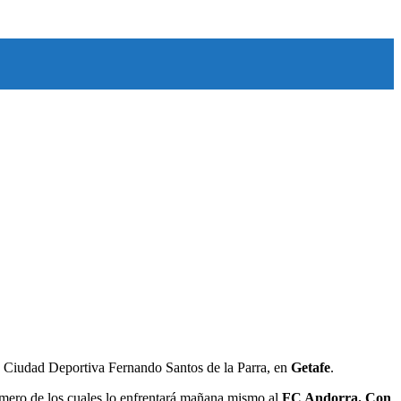
la Ciudad Deportiva Fernando Santos de la Parra, en
Getafe
.
primero de los cuales lo enfrentará mañana mismo al
FC Andorra. Con