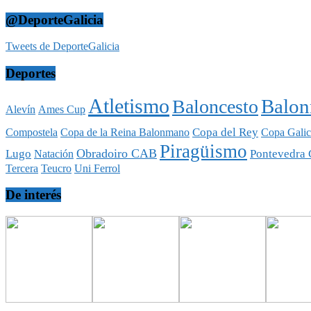
@DeporteGalicia
Tweets de DeporteGalicia
Deportes
Atletismo
Balo
Baloncesto
Alevín
Ames Cup
Copa del Rey
Compostela
Copa de la Reina Balonmano
Copa Galic
Piragüismo
Obradoiro CAB
Lugo
Pontevedra 
Natación
Tercera
Teucro
Uni Ferrol
De interés