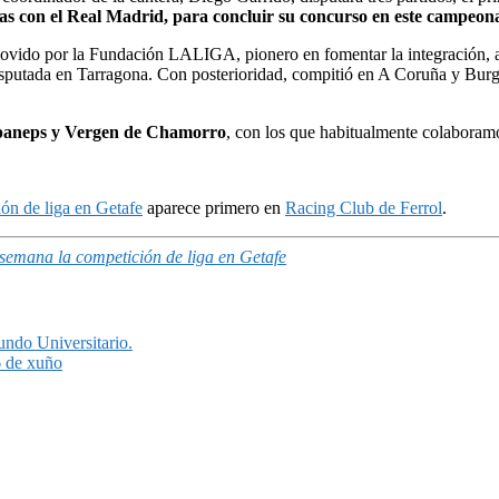
aras con el Real Madrid, para concluir su concurso en este campe
vido por la Fundación LALIGA, pionero en fomentar la integración, a t
isputada en Tarragona. Con posterioridad, compitió en A Coruña y Burg
spaneps y Vergen de Chamorro
, con los que habitualmente colaboram
ión de liga en Getafe
aparece primero en
Racing Club de Ferrol
.
e semana la competición de liga en Getafe
ndo Universitario.
6 de xuño