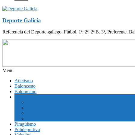
Deporte Galicia
Referencia del Deporte gallego. Fútbol, 1ª, 2ª, 2ª B. 3ª, Preferente. B
Menu
Atletismo
Baloncesto
Balonmano
Fútbol
Primera División
Segunda División
Segunda División B
Tercera División
Piragüismo
Polideportivo
Voleybol