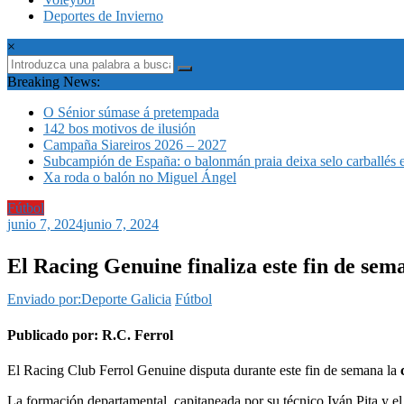
Deportes de Invierno
×
Breaking News:
O Sénior súmase á pretempada
142 bos motivos de ilusión
Campaña Siareiros 2026 – 2027
Subcampión de España: o balonmán praia deixa selo carballés 
Xa roda o balón no Miguel Ángel
Fútbol
junio 7, 2024
junio 7, 2024
El Racing Genuine finaliza este fin de sem
Enviado por:Deporte Galicia
Fútbol
Publicado por: R.C. Ferrol
El Racing Club Ferrol Genuine disputa durante este fin de semana la
c
La formación departamental, capitaneada por su técnico Iván Pita y el