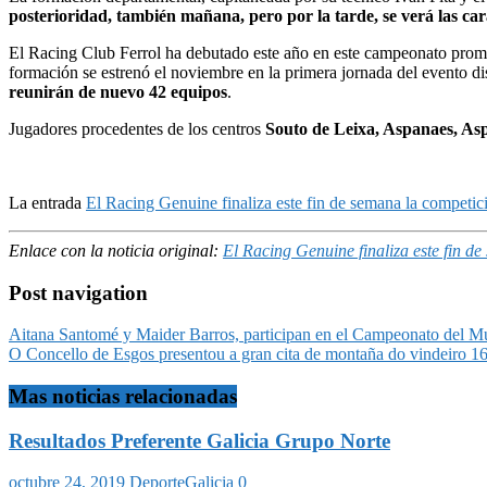
posterioridad, también mañana, pero por la tarde, se verá las c
El Racing Club Ferrol ha debutado este año en este campeonato promo
formación se estrenó el noviembre en la primera jornada del evento d
reunirán de nuevo 42 equipos
.
Jugadores procedentes de los centros
Souto de Leixa, Aspanaes, A
La entrada
El Racing Genuine finaliza este fin de semana la competic
Enlace con la noticia original:
El Racing Genuine finaliza este fin d
Post navigation
Aitana Santomé y Maider Barros, participan en el Campeonato del Mu
O Concello de Esgos presentou a gran cita de montaña do vindeiro 1
Mas noticias relacionadas
Resultados Preferente Galicia Grupo Norte
octubre 24, 2019
DeporteGalicia
0