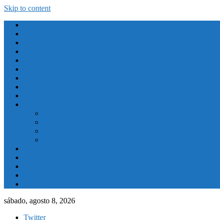
Skip to content
Atletismo
Baloncesto
Balonmano
Ciclismo
Deporte Adaptado
Deportes de Invierno
Deportes Naúticos
Destacado
El Tiempo
Fútbol
Primera División
Segunda División
Segunda División B
Tercera División
Futbol Sala
Piragüismo
Polideportivo
Running
Voleybol
sábado, agosto 8, 2026
Twitter