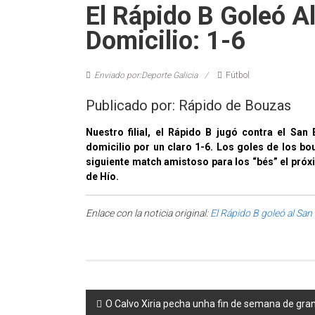
El Rápido B Goleó A
Domicilio: 1-6
Enviado por:Deporte Galicia
Fútbol
Publicado por: Rápido de Bouzas
Nuestro filial, el Rápido B jugó contra el San
domicilio por un claro 1-6. Los goles de los bo
siguiente match amistoso para los “bés” el próxi
de Hío.
Enlace con la noticia original:
El Rápido B goleó al San 
Post navigation
O Calvo Xiria pecha unha fin de semana de gra