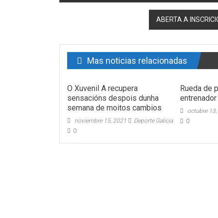
ABERTA A INSCRIC
Mas noticias relacionadas
O Xuvenil A recupera
Rueda de p
sensacións despois dunha
entrenador
semana de moitos cambios
octubre 13,
noviembre 15, 2021
Deporte Galicia
0
0