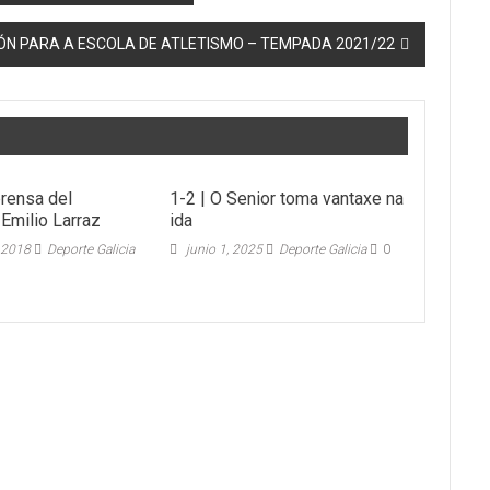
IÓN PARA A ESCOLA DE ATLETISMO – TEMPADA 2021/22
rensa del
1-2 | O Senior toma vantaxe na
 Emilio Larraz
ida
 2018
Deporte Galicia
junio 1, 2025
Deporte Galicia
0