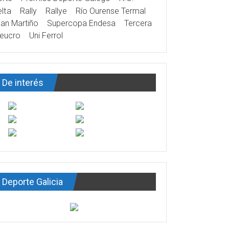
lta
Rally
Rallye
Río Ourense Termal
an Martiño
Supercopa Endesa
Tercera
eucro
Uni Ferrol
De interés
Deporte Galicia