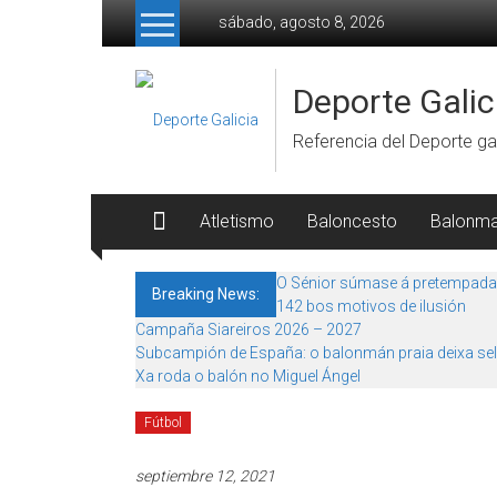
Skip to content
sábado, agosto 8, 2026
Deporte Galic
Referencia del Deporte gal
Atletismo
Baloncesto
Balonm
O Sénior súmase á pretempada
Breaking News:
142 bos motivos de ilusión
Campaña Siareiros 2026 – 2027
Subcampión de España: o balonmán praia deixa sel
Xa roda o balón no Miguel Ángel
Fútbol
septiembre 12, 2021