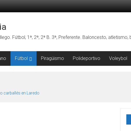
ia
lego. Fútbol, 1ª, 2ª, 2ª B. 3ª, Preferente. Baloncesto, atletismo
ano
Fútbol
Piragüismo
Polideportivo
Voleybol
o carballés en Laredo