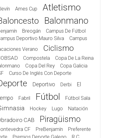
Atletismo
levín
Ames Cup
Balonmano
Baloncesto
enjamín
Breogán
Campus De Fútbol
ampus Deportivo Mauro Silva
Campus
Ciclismo
acaciones Verano
COBSAD
Compostela
Copa De La Reina
alonmano
Copa Del Rey
Copa Galicia
SF
Curso De Inglés Con Deporte
Deporte
Deportivo
El
Derbi
Fútbol
iempo
Fabril
Fútbol Sala
Gimnasia
Hockey
Lugo
Natación
Piragüismo
Obradoiro CAB
ontevedra CF
PreBenjamín
Preferente
rte
Premios Deporte Galego
R.C.