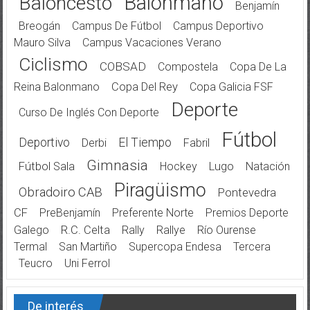
Balonmano
Baloncesto
Benjamín
Breogán
Campus De Fútbol
Campus Deportivo
Mauro Silva
Campus Vacaciones Verano
Ciclismo
COBSAD
Compostela
Copa De La
Reina Balonmano
Copa Del Rey
Copa Galicia FSF
Deporte
Curso De Inglés Con Deporte
Fútbol
Deportivo
El Tiempo
Derbi
Fabril
Gimnasia
Fútbol Sala
Hockey
Lugo
Natación
Piragüismo
Obradoiro CAB
Pontevedra
CF
PreBenjamín
Preferente Norte
Premios Deporte
Galego
R.C. Celta
Rally
Rallye
Río Ourense
Termal
San Martiño
Supercopa Endesa
Tercera
Teucro
Uni Ferrol
De interés