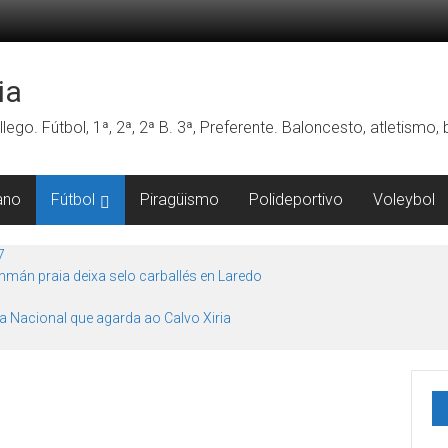
ia
lego. Fútbol, 1ª, 2ª, 2ª B. 3ª, Preferente. Baloncesto, atletismo
ano
Fútbol
Piragüismo
Polideportivo
Voleybol
7
mán praia deixa selo carballés en Laredo
ra Nacional que agarda ao Calvo Xiria