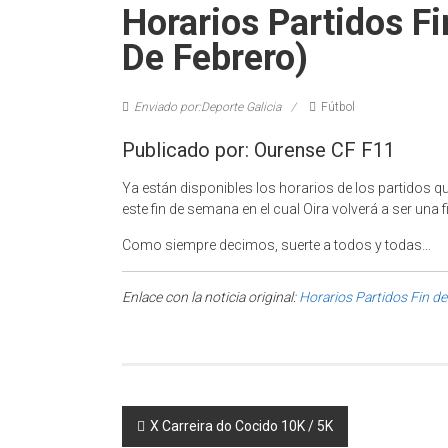
Horarios Partidos F
De Febrero)
Enviado por:Deporte Galicia
Fútbol
Publicado por: Ourense CF F11
Ya están disponibles los horarios de los partidos q
este fin de semana en el cual Oira volverá a ser una f
Como siempre decimos, suerte a todos y todas…
Enlace con la noticia original:
Horarios Partidos Fin d
Post navigation
X Carreira do Cocido 10K / 5K