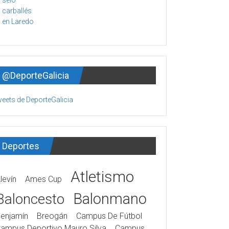
@DeporteGalicia
eets de DeporteGalicia
Deportes
Atletismo
levín
Ames Cup
Balonmano
Baloncesto
enjamín
Breogán
Campus De Fútbol
ampus Deportivo Mauro Silva
Campus