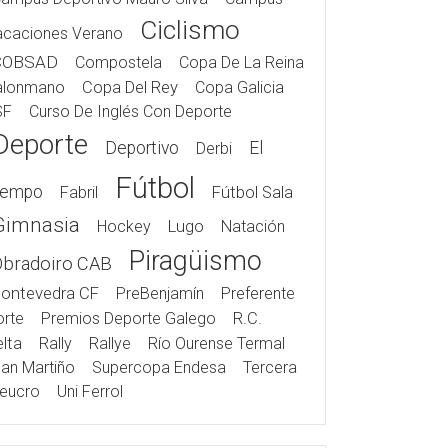
Ciclismo
acaciones Verano
COBSAD
Compostela
Copa De La Reina
alonmano
Copa Del Rey
Copa Galicia
SF
Curso De Inglés Con Deporte
Deporte
Deportivo
El
Derbi
Fútbol
iempo
Fabril
Fútbol Sala
Gimnasia
Hockey
Lugo
Natación
Piragüismo
Obradoiro CAB
ontevedra CF
PreBenjamín
Preferente
rte
Premios Deporte Galego
R.C.
lta
Rally
Rallye
Río Ourense Termal
an Martiño
Supercopa Endesa
Tercera
eucro
Uni Ferrol