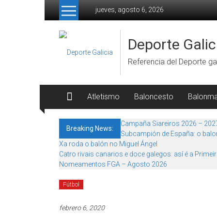
Skip to content
jueves, agosto 6, 2026
Deporte Galic
Referencia del Deporte gal
Atletismo
Baloncesto
Balonm
Campaña Siareiros 2026 – 202
Breaking News:
Subcampión de España: o balon
Xa roda o balón no Miguel Ángel
Catro rivais canarios e doce galegos: así é a Primei
Nomeamentos FGA – Agosto 2026
Fútbol
febrero 6, 2020