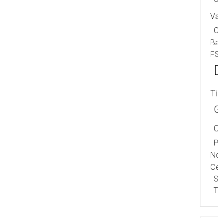
V
B
F
T
P
No
Ce
S
T