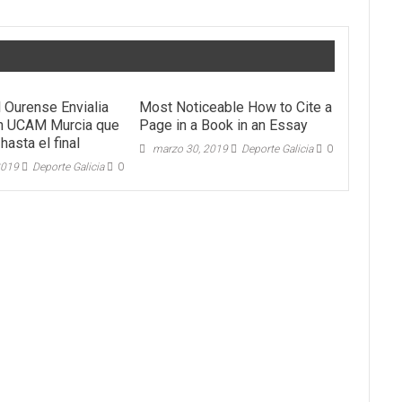
l Ourense Envialia
Most Noticeable How to Cite a
un UCAM Murcia que
Page in a Book in an Essay
hasta el final
marzo 30, 2019
Deporte Galicia
0
2019
Deporte Galicia
0