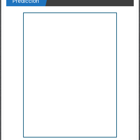
Predicción