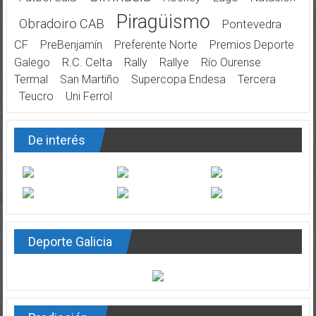
Piragüismo
Obradoiro CAB
Pontevedra
CF
PreBenjamín
Preferente Norte
Premios Deporte
Galego
R.C. Celta
Rally
Rallye
Río Ourense
Termal
San Martiño
Supercopa Endesa
Tercera
Teucro
Uni Ferrol
De interés
Deporte Galicia