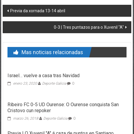
Post navigation
Previa da xornada 13-14 abril
0-3 | Tres puntazos para o Xuvenil "A"
Mas noticias relacionadas
Israel… vuelve a casa tras Navidad
enero 23, 2020
Deporte Galicia
0
Ribeiro FC 0-5 UD Ourense: O Ourense conquista San
Cristovo cun repoker
marzo 26, 2018
Deporte Galicia
0
Previa | O Xuvenil "A" á caza de puntos en Santiago