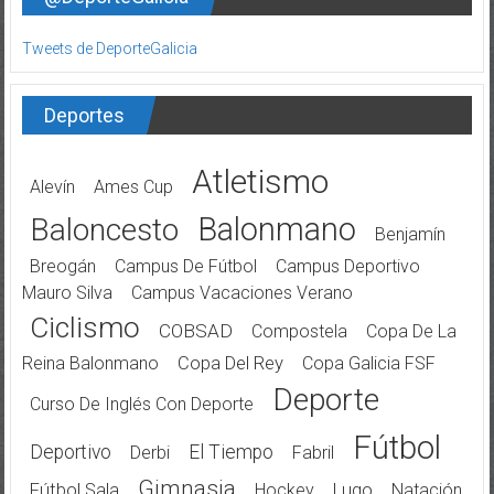
Tweets de DeporteGalicia
Deportes
Atletismo
Alevín
Ames Cup
Balonmano
Baloncesto
Benjamín
Breogán
Campus De Fútbol
Campus Deportivo
Mauro Silva
Campus Vacaciones Verano
Ciclismo
COBSAD
Compostela
Copa De La
Reina Balonmano
Copa Del Rey
Copa Galicia FSF
Deporte
Curso De Inglés Con Deporte
Fútbol
Deportivo
El Tiempo
Derbi
Fabril
Gimnasia
Fútbol Sala
Hockey
Lugo
Natación