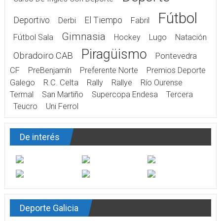
Fútbol
Deportivo
El Tiempo
Derbi
Fabril
Gimnasia
Fútbol Sala
Hockey
Lugo
Natación
Piragüismo
Obradoiro CAB
Pontevedra
CF
PreBenjamín
Preferente Norte
Premios Deporte
Galego
R.C. Celta
Rally
Rallye
Río Ourense
Termal
San Martiño
Supercopa Endesa
Tercera
Teucro
Uni Ferrol
De interés
Deporte Galicia