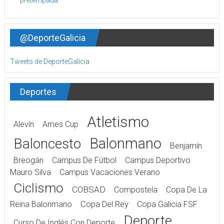
@DeporteGalicia
Tweets de DeporteGalicia
Deportes
Atletismo
Alevín
Ames Cup
Balonmano
Baloncesto
Benjamín
Breogán
Campus De Fútbol
Campus Deportivo
Mauro Silva
Campus Vacaciones Verano
Ciclismo
COBSAD
Compostela
Copa De La
Reina Balonmano
Copa Del Rey
Copa Galicia FSF
Deporte
Curso De Inglés Con Deporte