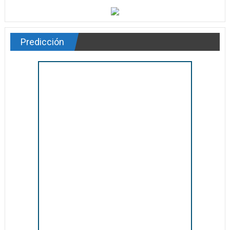
Predicción