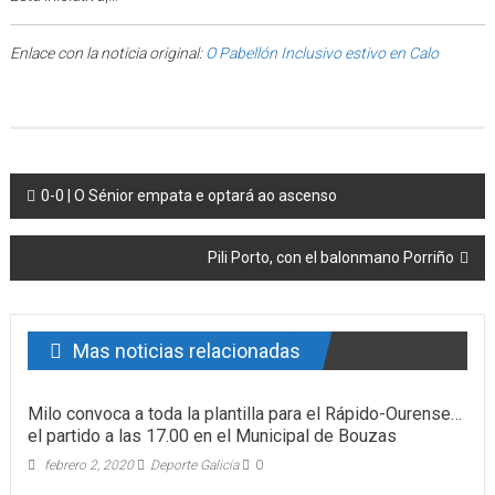
Enlace con la noticia original:
O Pabellón Inclusivo estivo en Calo
Post navigation
0-0 | O Sénior empata e optará ao ascenso
Pili Porto, con el balonmano Porriño
Mas noticias relacionadas
Milo convoca a toda la plantilla para el Rápido-Ourense…
el partido a las 17.00 en el Municipal de Bouzas
febrero 2, 2020
Deporte Galicia
0