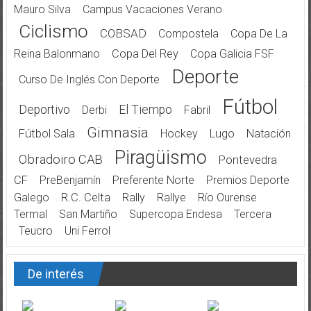
Mauro Silva
Campus Vacaciones Verano
Ciclismo
COBSAD
Compostela
Copa De La
Reina Balonmano
Copa Del Rey
Copa Galicia FSF
Deporte
Curso De Inglés Con Deporte
Fútbol
Deportivo
El Tiempo
Derbi
Fabril
Gimnasia
Fútbol Sala
Hockey
Lugo
Natación
Piragüismo
Obradoiro CAB
Pontevedra
CF
PreBenjamín
Preferente Norte
Premios Deporte
Galego
R.C. Celta
Rally
Rallye
Río Ourense
Termal
San Martiño
Supercopa Endesa
Tercera
Teucro
Uni Ferrol
De interés