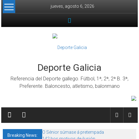
Skip to content
jueves, agosto 6, 2026
Deporte Galicia
Referencia del Deporte gallego. Fútbol, 1ª, 2ª, 2ª B. 3ª,
Preferente. Baloncesto, atletismo, balonmano
O Sénior súmase á pretempada
Breaking News:
142 bos motivos de ilusión