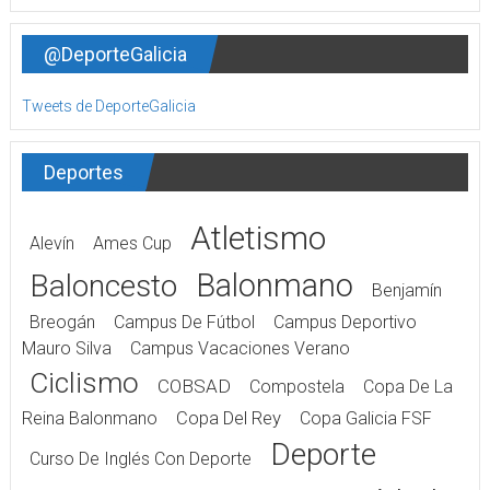
@DeporteGalicia
Tweets de DeporteGalicia
Deportes
Atletismo
Alevín
Ames Cup
Balonmano
Baloncesto
Benjamín
Breogán
Campus De Fútbol
Campus Deportivo
Mauro Silva
Campus Vacaciones Verano
Ciclismo
COBSAD
Compostela
Copa De La
Reina Balonmano
Copa Del Rey
Copa Galicia FSF
Deporte
Curso De Inglés Con Deporte