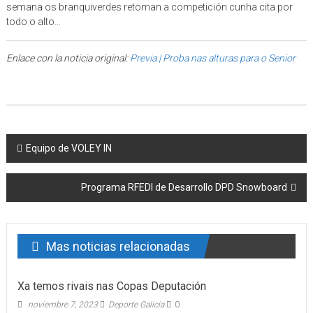
semana os branquiverdes retoman a competición cunha cita por
todo o alto…
Enlace con la noticia original:
Previa | Proba nas alturas para o Senior
Post navigation
Equipo de VOLEY IN
Programa RFEDI de Desarrollo DPD Snowboard
Mas noticias relacionadas
Xa temos rivais nas Copas Deputación
noviembre 7, 2023
Deporte Galicia
0