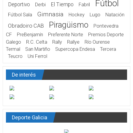
Fútbol
Deportivo
El Tiempo
Derbi
Fabril
Gimnasia
Fútbol Sala
Hockey
Lugo
Natación
Piragüismo
Obradoiro CAB
Pontevedra
CF
PreBenjamín
Preferente Norte
Premios Deporte
Galego
R.C. Celta
Rally
Rallye
Río Ourense
Termal
San Martiño
Supercopa Endesa
Tercera
Teucro
Uni Ferrol
De interés
Deporte Galicia