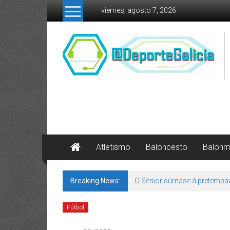
Skip to content
viernes, agosto 7, 2026
Atletismo
Baloncesto
Balon
Breaking News:
O Sénior súmase á pretempa
Fútbol