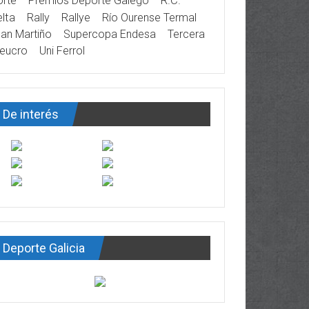
rte
Premios Deporte Galego
R.C.
lta
Rally
Rallye
Río Ourense Termal
an Martiño
Supercopa Endesa
Tercera
eucro
Uni Ferrol
De interés
Deporte Galicia