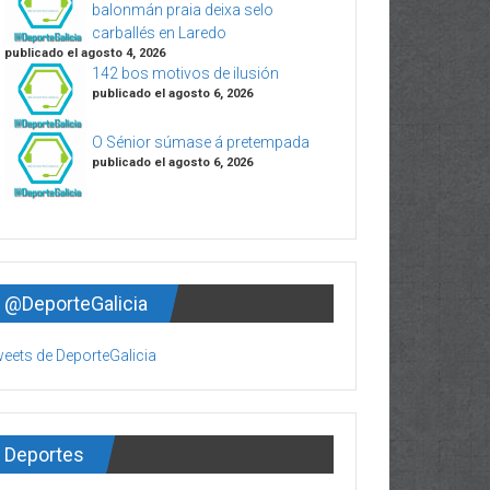
balonmán praia deixa selo
carballés en Laredo
publicado el agosto 4, 2026
142 bos motivos de ilusión
publicado el agosto 6, 2026
O Sénior súmase á pretempada
publicado el agosto 6, 2026
@DeporteGalicia
eets de DeporteGalicia
Deportes