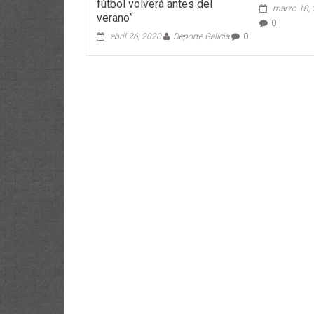
fútbol volverá antes del
marzo 18,
verano”
0
abril 26, 2020
Deporte Galicia
0