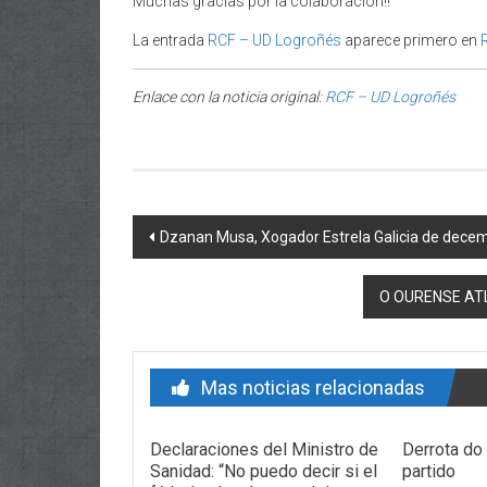
Muchas gracias por la colaboración!!
La entrada
RCF – UD Logroñés
aparece primero en
Enlace con la noticia original:
RCF – UD Logroñés
Post navigation
Dzanan Musa, Xogador Estrela Galicia de dece
O OURENSE AT
Mas noticias relacionadas
Declaraciones del Ministro de
Derrota do 
Sanidad: “No puedo decir si el
partido