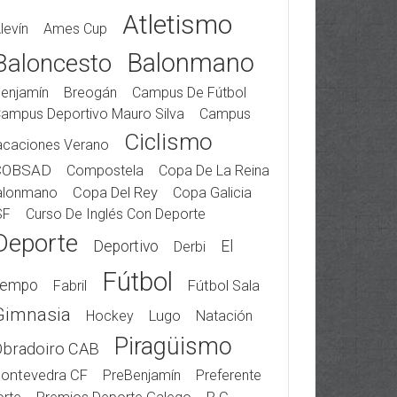
Atletismo
levín
Ames Cup
Balonmano
Baloncesto
enjamín
Breogán
Campus De Fútbol
ampus Deportivo Mauro Silva
Campus
Ciclismo
acaciones Verano
COBSAD
Compostela
Copa De La Reina
alonmano
Copa Del Rey
Copa Galicia
SF
Curso De Inglés Con Deporte
Deporte
Deportivo
El
Derbi
Fútbol
iempo
Fabril
Fútbol Sala
Gimnasia
Hockey
Lugo
Natación
Piragüismo
Obradoiro CAB
ontevedra CF
PreBenjamín
Preferente