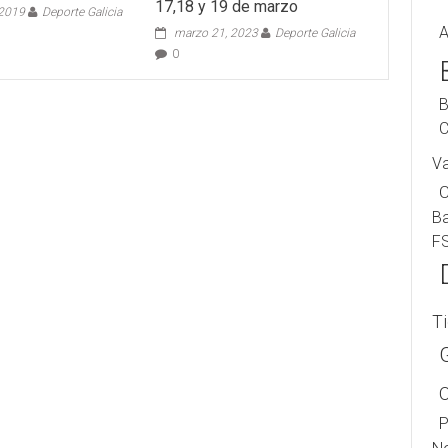
17,18 y 19 de marzo
 2019
Deporte Galicia
A
marzo 21, 2023
Deporte Galicia
0
B
C
V
B
F
T
P