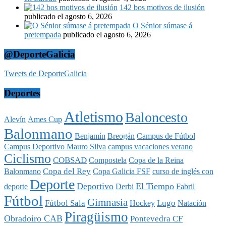
142 bos motivos de ilusión
publicado el agosto 6, 2026
O Sénior súmase á
pretempada
publicado el agosto 6, 2026
@DeporteGalicia
Tweets de DeporteGalicia
Deportes
Atletismo
Baloncesto
Alevín
Ames Cup
Balonmano
Benjamín
Breogán
Campus de Fútbol
Campus Deportivo Mauro Silva
campus vacaciones verano
Ciclismo
COBSAD
Compostela
Copa de la Reina
Copa del Rey
Balonmano
Copa Galicia FSF
curso de inglés con
Deporte
Deportivo
El Tiempo
deporte
Derbi
Fabril
Fútbol
Gimnasia
Fútbol Sala
Lugo
Hockey
Natación
Piragüismo
Obradoiro CAB
Pontevedra CF