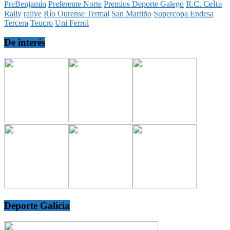
R.C. Celta
PreBenjamín
Preferente Norte
Premios Deporte Galego
Rally
rallye
Río Ourense Termal
San Martiño
Supercopa Endesa
Tercera
Teucro
Uni Ferrol
De interés
Deporte Galicia