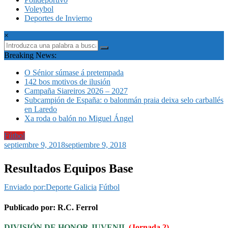
Voleybol
Deportes de Invierno
×
Breaking News:
O Sénior súmase á pretempada
142 bos motivos de ilusión
Campaña Siareiros 2026 – 2027
Subcampión de España: o balonmán praia deixa selo carballés
en Laredo
Xa roda o balón no Miguel Ángel
Fútbol
septiembre 9, 2018
septiembre 9, 2018
Resultados Equipos Base
Enviado por:Deporte Galicia
Fútbol
Publicado por: R.C. Ferrol
DIVISIÓN DE HONOR JUVENIL
(Jornada 2)