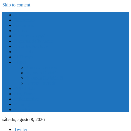
Skip to content
Atletismo
Baloncesto
Balonmano
Ciclismo
Deporte Adaptado
Deportes de Invierno
Deportes Naúticos
Destacado
El Tiempo
Fútbol
Primera División
Segunda División
Segunda División B
Tercera División
Futbol Sala
Piragüismo
Polideportivo
Running
Voleybol
sábado, agosto 8, 2026
Twitter