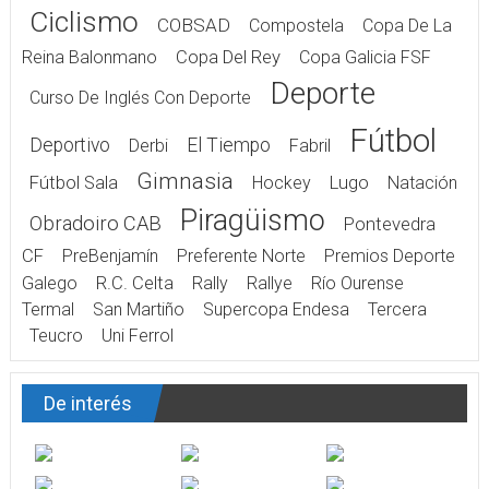
Ciclismo
COBSAD
Compostela
Copa De La
Reina Balonmano
Copa Del Rey
Copa Galicia FSF
Deporte
Curso De Inglés Con Deporte
Fútbol
Deportivo
El Tiempo
Derbi
Fabril
Gimnasia
Fútbol Sala
Hockey
Lugo
Natación
Piragüismo
Obradoiro CAB
Pontevedra
CF
PreBenjamín
Preferente Norte
Premios Deporte
Galego
R.C. Celta
Rally
Rallye
Río Ourense
Termal
San Martiño
Supercopa Endesa
Tercera
Teucro
Uni Ferrol
De interés