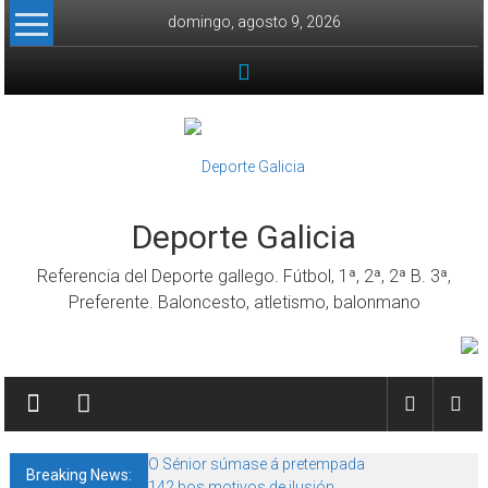
Skip to content
domingo, agosto 9, 2026
Deporte Galicia
Referencia del Deporte gallego. Fútbol, 1ª, 2ª, 2ª B. 3ª,
Preferente. Baloncesto, atletismo, balonmano
O Sénior súmase á pretempada
Breaking News:
142 bos motivos de ilusión