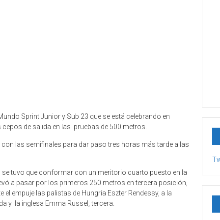
Mundo Sprint Junior y Sub 23 que se está celebrando en
s cepos de salida en las pruebas de 500 metros.
 con las semifinales para dar paso tres horas más tarde a las
Tw
o
se tuvo que conformar con un meritorio cuarto puesto en la
 llevó a pasar por los primeros 250 metros en tercera posición,
te el empuje las palistas de Hungría Eszter Rendessy, a la
da y la inglesa Emma Russel, tercera.