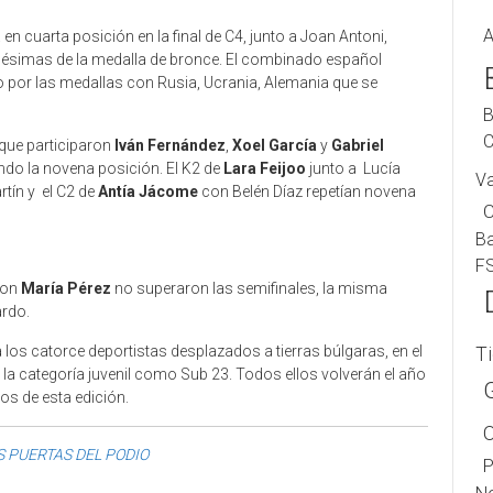
A
en cuarta posición en la final de C4, junto a Joan Antoni,
ilésimas de la medalla de bronce. El combinado español
por las medallas con Rusia, Ucrania, Alemania que se
B
C
 que participaron
Iván Fernández
,
Xoel García
y
Gabriel
ndo la novena posición. El K2 de
Lara Feijoo
junto a Lucía
V
tín y el C2 de
Antía Jácome
con Belén Díaz repetían novena
B
F
con
María Pérez
no superaron las semifinales, la misma
rdo.
 los catorce deportistas desplazados a tierras búlgaras, en el
T
 la categoría juvenil como Sub 23. Todos ellos volverán el año
os de esta edición.
S PUERTAS DEL PODIO
P