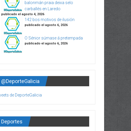
balonmán praia deixa selo
carballés en Laredo
publicado el agosto 4, 2026
142 bos motivos de ilusión
publicado el agosto 6, 2026
O Sénior súmase á pretempada
publicado el agosto 6, 2026
@DeporteGalicia
eets de DeporteGalicia
Deportes