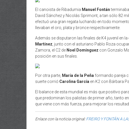
El canoista de Ribadumia
Manuel Fontán
terminaba 
David Sánchez y Nicolás Sprimont, a tan sólo 82 m
efectuó una gran regata luchando en todo momento 
llevaban el oro, plata y bronce respectivamente.
Además se disputaron las finales de K4 juvenil en la
Martínez
, junto con el asturiano Pablo Roza ocupa
Zamora, el C2 de
Noel Domínguez
con Gonzalo Mar
posición en sus finales.
Por otra parte,
María de la Peña
formando pareja 
suerte corrió
Carolina García
en K2 con Bárbara Pa
El balance de esta mundial es más que positivo para
que predominan los palistas de primer año, tanto en
que viene con más fuerza, para mejorar los resultad
Enlace con la noticia original:
FREIRO Y FONTÁN A LA