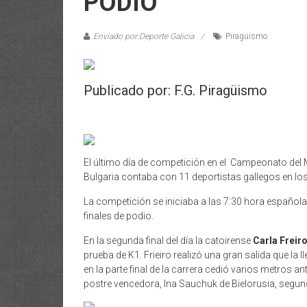
PODIO
Enviado por:Deporte Galicia
Piragüismo
Publicado por: F.G. Piragüismo
El último día de competición en el Campeonato del 
Bulgaria contaba con 11 deportistas gallegos en lo
La competición se iniciaba a las 7:30 hora española
finales de podio.
En la segunda final del día la catoirense
Carla Freir
prueba de K1. Frieiro realizó una gran salida que la
en la parte final de la carrera cedió varios metros an
postre vencedora, Ina Sauchuk de Bielorusia, segun