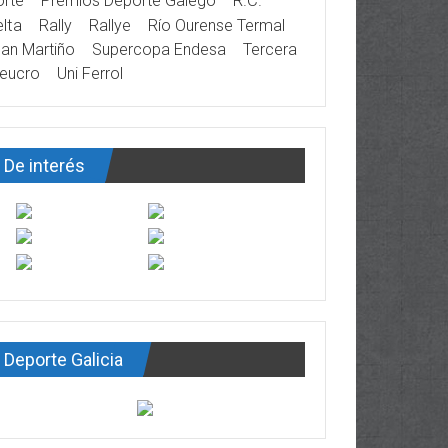
rte
Premios Deporte Galego
R.C.
lta
Rally
Rallye
Río Ourense Termal
an Martiño
Supercopa Endesa
Tercera
eucro
Uni Ferrol
De interés
Deporte Galicia