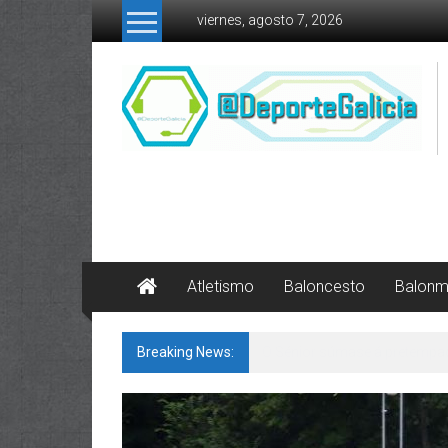
Skip to content
viernes, agosto 7, 2026
Atletismo
Baloncesto
Balon
Breaking News:
142 bos motivos de ilusión