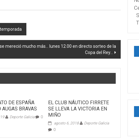
No
Ce
S
T
retemporada
 se mereció mucho más… lunes 12.00 en directo sorteo de la
Copa del Rey…
TO DE ESPAÑA
EL CLUB NÁUTICO FIRRETE
 AUGAS BRAVAS
SE LLEVA LA VICTORIA EN
MIÑO
019
Deporte Galicia
0
agosto 6, 2018
Deporte Galicia
0