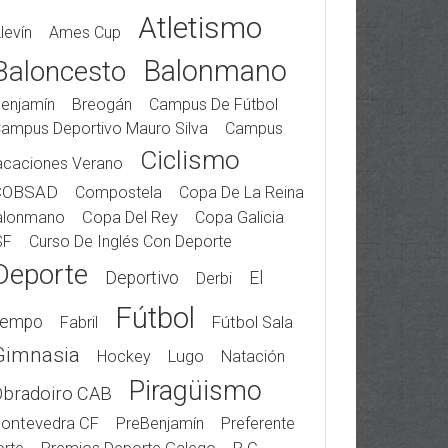
Atletismo
levín
Ames Cup
Balonmano
Baloncesto
enjamín
Breogán
Campus De Fútbol
ampus Deportivo Mauro Silva
Campus
Ciclismo
acaciones Verano
COBSAD
Compostela
Copa De La Reina
alonmano
Copa Del Rey
Copa Galicia
SF
Curso De Inglés Con Deporte
Deporte
Deportivo
El
Derbi
Fútbol
iempo
Fabril
Fútbol Sala
Gimnasia
Hockey
Lugo
Natación
Piragüismo
Obradoiro CAB
ontevedra CF
PreBenjamín
Preferente