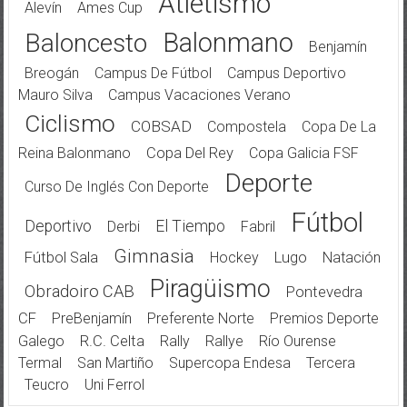
Atletismo
Alevín
Ames Cup
Balonmano
Baloncesto
Benjamín
Breogán
Campus De Fútbol
Campus Deportivo
Mauro Silva
Campus Vacaciones Verano
Ciclismo
COBSAD
Compostela
Copa De La
Reina Balonmano
Copa Del Rey
Copa Galicia FSF
Deporte
Curso De Inglés Con Deporte
Fútbol
Deportivo
El Tiempo
Derbi
Fabril
Gimnasia
Fútbol Sala
Hockey
Lugo
Natación
Piragüismo
Obradoiro CAB
Pontevedra
CF
PreBenjamín
Preferente Norte
Premios Deporte
Galego
R.C. Celta
Rally
Rallye
Río Ourense
Termal
San Martiño
Supercopa Endesa
Tercera
Teucro
Uni Ferrol