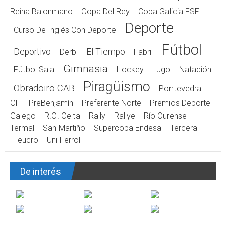
Reina Balonmano
Copa Del Rey
Copa Galicia FSF
Deporte
Curso De Inglés Con Deporte
Fútbol
Deportivo
El Tiempo
Derbi
Fabril
Gimnasia
Fútbol Sala
Hockey
Lugo
Natación
Piragüismo
Obradoiro CAB
Pontevedra
CF
PreBenjamín
Preferente Norte
Premios Deporte
Galego
R.C. Celta
Rally
Rallye
Río Ourense
Termal
San Martiño
Supercopa Endesa
Tercera
Teucro
Uni Ferrol
De interés