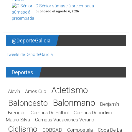
O Sénior súmase á pretempada
publicado el agosto 6, 2026
@DeporteGalicia
Tweets de DeporteGalicia
Deportes
Atletismo
Alevín
Ames Cup
Balonmano
Baloncesto
Benjamín
Breogán
Campus De Fútbol
Campus Deportivo
Mauro Silva
Campus Vacaciones Verano
Ciclismo
COBSAD
Compostela
Copa De La