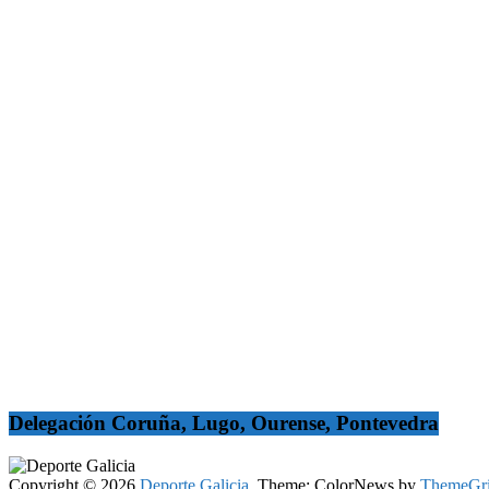
Delegación Coruña, Lugo, Ourense, Pontevedra
Copyright © 2026
Deporte Galicia
. Theme: ColorNews by
ThemeGri