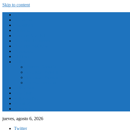
Skip to content
Atletismo
Baloncesto
Balonmano
Ciclismo
Deporte Adaptado
Deportes de Invierno
Deportes Naúticos
Destacado
El Tiempo
Fútbol
Primera División
Segunda División
Segunda División B
Tercera División
Futbol Sala
Piragüismo
Polideportivo
Running
Voleybol
jueves, agosto 6, 2026
Twitter