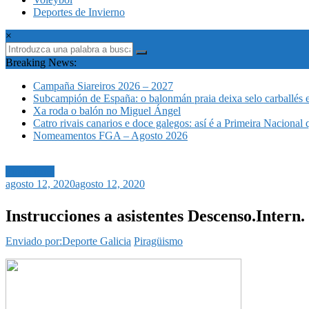
Deportes de Invierno
×
Breaking News:
Campaña Siareiros 2026 – 2027
Subcampión de España: o balonmán praia deixa selo carballés 
Xa roda o balón no Miguel Ángel
Catro rivais canarios e doce galegos: así é a Primeira Nacional
Nomeamentos FGA – Agosto 2026
Piragüismo
agosto 12, 2020
agosto 12, 2020
Instrucciones a asistentes Descenso.Intern
Enviado por:Deporte Galicia
Piragüismo