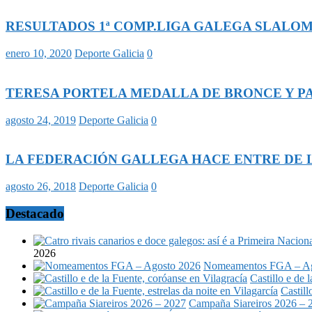
RESULTADOS 1ª COMP.LIGA GALEGA SLALOM OL
enero 10, 2020
Deporte Galicia
0
TERESA PORTELA MEDALLA DE BRONCE Y P
agosto 24, 2019
Deporte Galicia
0
LA FEDERACIÓN GALLEGA HACE ENTRE DE L
agosto 26, 2018
Deporte Galicia
0
Destacado
2026
Nomeamentos FGA – Ag
Castillo e de 
Castill
Campaña Siareiros 2026 – 