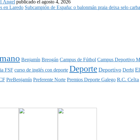
l Ángel
publicado el agosto 4, 2026
Subcampión de España: o balonmán praia deixa selo carba
nmano
Benjamín
Breogán
Campus de Fútbol
Campus Deportivo M
Deporte
Deportivo
E
ia FSF
curso de inglés con deporte
Derbi
CF
R.C. Celta
PreBenjamín
Preferente Norte
Premios Deporte Galego