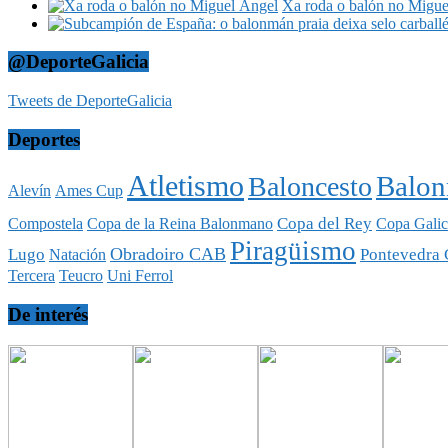
Xa roda o balón no Migue
@DeporteGalicia
Tweets de DeporteGalicia
Deportes
Atletismo
Balo
Baloncesto
Alevín
Ames Cup
Copa del Rey
Compostela
Copa de la Reina Balonmano
Copa Galic
Piragüismo
Obradoiro CAB
Lugo
Pontevedra 
Natación
Tercera
Teucro
Uni Ferrol
De interés