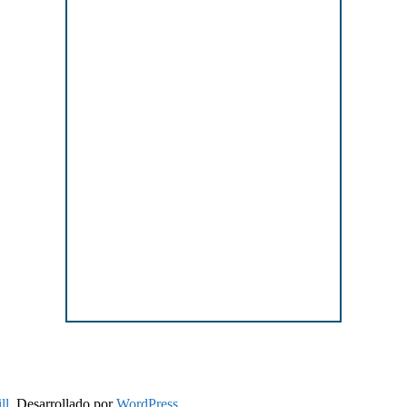
ll
. Desarrollado por
WordPress
.