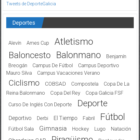
Tweets de DeporteGalicia
Deportes
Atletismo
Alevín
Ames Cup
Balonmano
Baloncesto
Benjamín
Breogán
Campus De Fútbol
Campus Deportivo
Mauro Silva
Campus Vacaciones Verano
Ciclismo
COBSAD
Compostela
Copa De La
Reina Balonmano
Copa Del Rey
Copa Galicia FSF
Deporte
Curso De Inglés Con Deporte
Fútbol
Deportivo
El Tiempo
Derbi
Fabril
Gimnasia
Fútbol Sala
Hockey
Lugo
Natación
Piragüismo