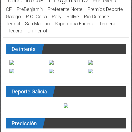
Obradoiro CAB
Pontevedra
CF
PreBenjamín
Preferente Norte
Premios Deporte
Galego
R.C. Celta
Rally
Rallye
Río Ourense
Termal
San Martiño
Supercopa Endesa
Tercera
Teucro
Uni Ferrol
De interés
Deporte Galicia
Predicción