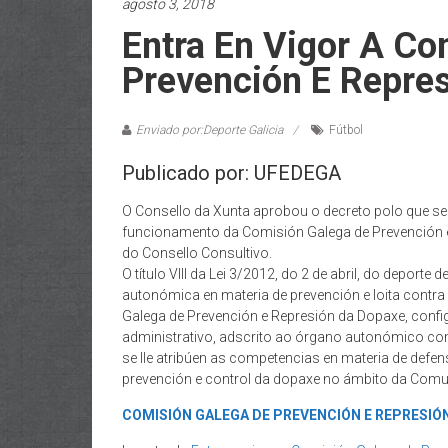
agosto 3, 2018
Entra En Vigor A Co
Prevención E Repre
Enviado por:Deporte Galicia
Fútbol
Publicado por: UFEDEGA
O Consello da Xunta aprobou o decreto polo que se
funcionamento da Comisión Galega de Prevención e
do Consello Consultivo.
O título VIII da Lei 3/2012, do 2 de abril, do deporte 
autonómica en materia de prevención e loita contra
Galega de Prevención e Represión da Dopaxe, con
administrativo, adscrito ao órgano autonómico com
se lle atribúen as competencias en materia de defen
prevención e control da dopaxe no ámbito da Com
COMISIÓN GALEGA DE PREVENCIÓN E REPRESIO