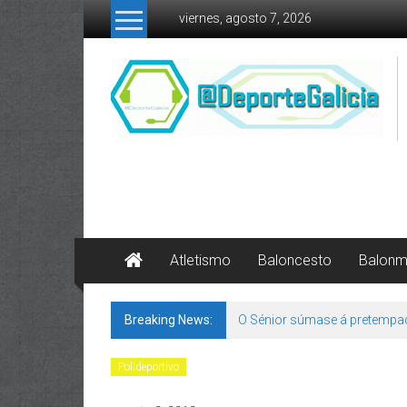
Skip to content
viernes, agosto 7, 2026
Atletismo
Baloncesto
Balon
Breaking News:
O Sénior súmase á pretempa
Polideportivo