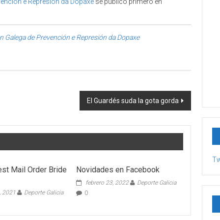
vención e Represión da Dopaxe
se publicó primero en
ón Galega de Prevención e Represión da Dopaxe
El Guardés suda la gota gorda
Tw
est Mail Order Bride
Novidades en Facebook
febrero 23, 2022
Deporte Galicia
, 2021
Deporte Galicia
0