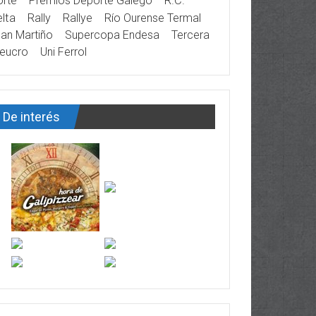
rte
Premios Deporte Galego
R.C.
lta
Rally
Rallye
Río Ourense Termal
an Martiño
Supercopa Endesa
Tercera
eucro
Uni Ferrol
De interés