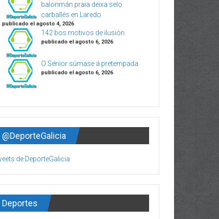
balonmán praia deixa selo
carballés en Laredo
publicado el agosto 4, 2026
142 bos motivos de ilusión
publicado el agosto 6, 2026
O Sénior súmase á pretempada
publicado el agosto 6, 2026
@DeporteGalicia
eets de DeporteGalicia
Deportes