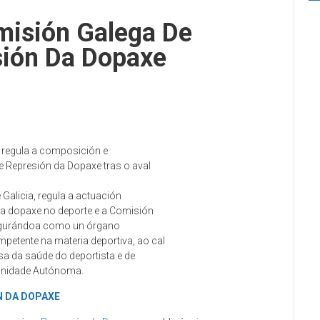
misión Galega De
sión Da Dopaxe
 regula a composición e
 Represión da Dopaxe tras o aval
de Galicia, regula a actuación
 a dopaxe no deporte e a Comisión
figurándoa como un órgano
petente na materia deportiva, ao cal
sa da saúde do deportista e de
unidade Autónoma.
́N DA DOPAXE