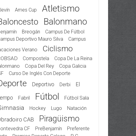
Atletismo
levín
Ames Cup
Balonmano
Baloncesto
enjamín
Breogán
Campus De Fútbol
ampus Deportivo Mauro Silva
Campus
Ciclismo
acaciones Verano
COBSAD
Compostela
Copa De La Reina
alonmano
Copa Del Rey
Copa Galicia
SF
Curso De Inglés Con Deporte
Deporte
Deportivo
El
Derbi
Fútbol
iempo
Fabril
Fútbol Sala
Gimnasia
Hockey
Lugo
Natación
Piragüismo
Obradoiro CAB
ontevedra CF
PreBenjamín
Preferente