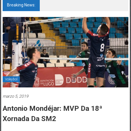
Breaking News:
142 bos motivos de ilusión
Voleybol
marzo 5, 2019
Antonio Mondéjar: MVP Da 18ª
Xornada Da SM2