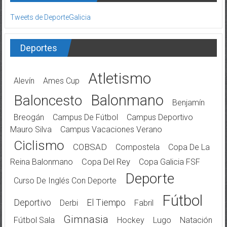
Tweets de DeporteGalicia
Deportes
Atletismo
Alevín
Ames Cup
Balonmano
Baloncesto
Benjamín
Breogán
Campus De Fútbol
Campus Deportivo
Mauro Silva
Campus Vacaciones Verano
Ciclismo
COBSAD
Compostela
Copa De La
Reina Balonmano
Copa Del Rey
Copa Galicia FSF
Deporte
Curso De Inglés Con Deporte
Fútbol
Deportivo
El Tiempo
Derbi
Fabril
Gimnasia
Fútbol Sala
Hockey
Lugo
Natación