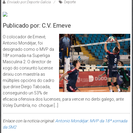
Enviado por:Deporte Galicia
Deporte
Publicado por: C.V. Emeve
O colocador de Emevé,
Antonio Mondéjar, foi
designado como o MVP da
18ª xornada na Superliga
Masculina 2. O director de
xogo do conxunto lucense
dirixiu con maestría as
múltiples opcións do cadro
que dirixe Diego Taboada,
conseguindo un 53% de
eficacia ofensiva dos lucenses, para vencer no derbi galego, ante
Voley Dumbría, no choque […]
Enlace con la noticia original:
Antonio Mondéjar: MVP da 18ª xornada
da SM2