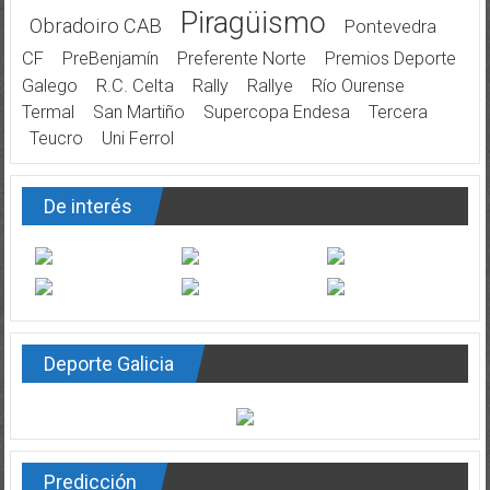
Piragüismo
Obradoiro CAB
Pontevedra
CF
PreBenjamín
Preferente Norte
Premios Deporte
Galego
R.C. Celta
Rally
Rallye
Río Ourense
Termal
San Martiño
Supercopa Endesa
Tercera
Teucro
Uni Ferrol
De interés
Deporte Galicia
Predicción