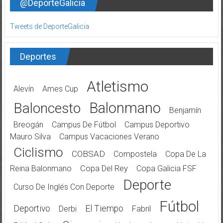
@DeporteGalicia
Tweets de DeporteGalicia
Deportes
Atletismo
Alevín
Ames Cup
Balonmano
Baloncesto
Benjamín
Breogán
Campus De Fútbol
Campus Deportivo
Mauro Silva
Campus Vacaciones Verano
Ciclismo
COBSAD
Compostela
Copa De La
Reina Balonmano
Copa Del Rey
Copa Galicia FSF
Deporte
Curso De Inglés Con Deporte
Fútbol
Deportivo
El Tiempo
Derbi
Fabril