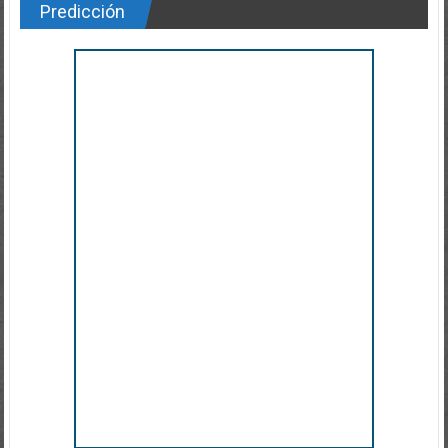
Predicción