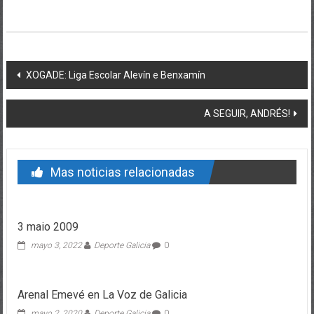
Post navigation
XOGADE: Liga Escolar Alevín e Benxamín
A SEGUIR, ANDRÉS!
Mas noticias relacionadas
3 maio 2009
mayo 3, 2022
Deporte Galicia
0
Arenal Emevé en La Voz de Galicia
mayo 2, 2020
Deporte Galicia
0