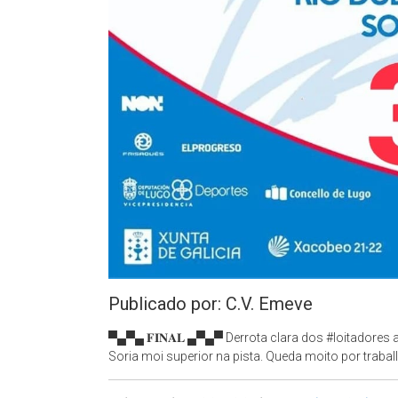
Publicado por: C.V. Emeve
▀▄▀▄ 𝐅𝐈𝐍𝐀𝐋 ▄▀▄▀ Derrota clara dos #loitadores 
Soria moi superior na pista. Queda moito por trabal