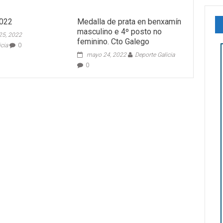
2022
Medalla de prata en benxamín
masculino e 4º posto no
25, 2022
feminino. Cto Galego
icia
0
mayo 24, 2022
Deporte Galicia
0