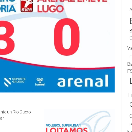
A
B
C
V
B
F
T
ante un Río Duero
lar
P