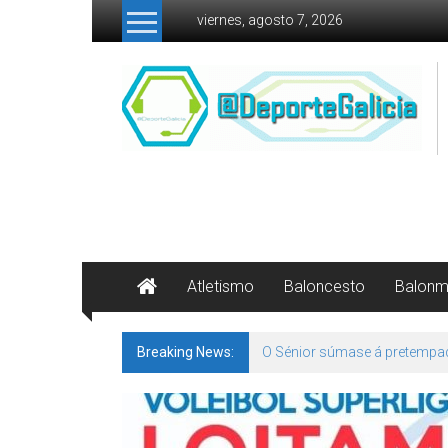
Skip to content
viernes, agosto 7, 2026
Atletismo
Baloncesto
Balon
Breaking News:
O Sénior súmase á pretempa