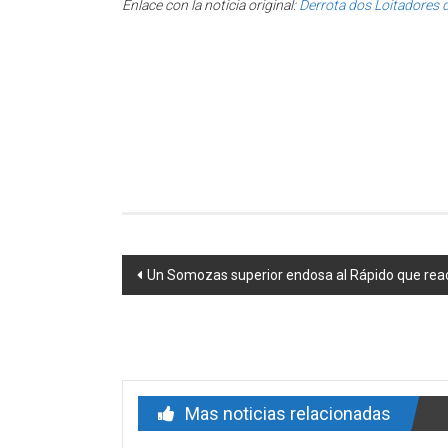
Enlace con la noticia original:
Derrota dos Loitadores 
Post navigation
Un Somozas superior endosa al Rápido que reac
Mas noticias relacionadas