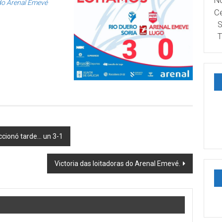
No
do Arenal Emevé
Ce
S
T
cionó tarde… un 3-1
Victoria das loitadoras do Arenal Emevé.