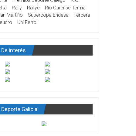
rte
Premios Deporte Galego
R.C.
lta
Rally
Rallye
Río Ourense Termal
an Martiño
Supercopa Endesa
Tercera
eucro
Uni Ferrol
De interés
Deporte Galicia