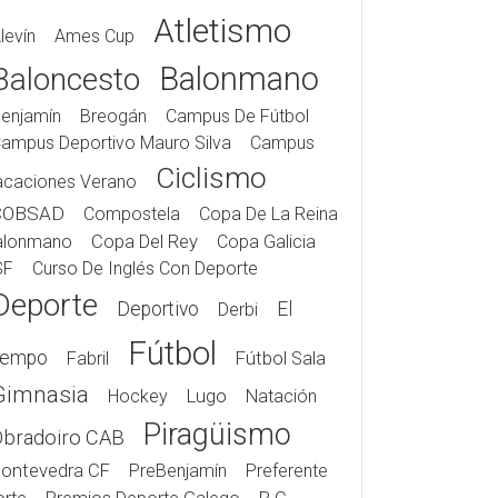
Atletismo
levín
Ames Cup
Balonmano
Baloncesto
enjamín
Breogán
Campus De Fútbol
ampus Deportivo Mauro Silva
Campus
Ciclismo
acaciones Verano
COBSAD
Compostela
Copa De La Reina
alonmano
Copa Del Rey
Copa Galicia
SF
Curso De Inglés Con Deporte
Deporte
Deportivo
El
Derbi
Fútbol
iempo
Fabril
Fútbol Sala
Gimnasia
Hockey
Lugo
Natación
Piragüismo
Obradoiro CAB
ontevedra CF
PreBenjamín
Preferente