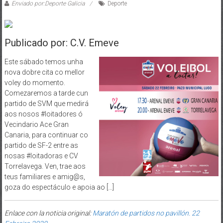
Enviado por:Deporte Galicia
Deporte
Publicado por: C.V. Emeve
Este sábado temos unha
nova dobre cita co mellor
voley do momento.
Comezaremos a tarde cun
partido de SVM que medirá
aos nosos #loitadores ó
Vecindario Ace Gran
Canaria, para continuar co
partido de SF-2 entre as
nosas #loitadoras e CV
Torrelavega. Ven, trae aos
teus familiares e amig@s,
goza do espectáculo e apoia ao […]
Enlace con la noticia original:
Maratón de partidos no pavillón. 22