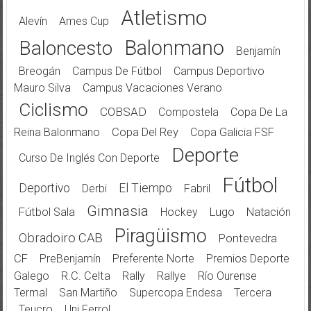
Atletismo
Alevín
Ames Cup
Balonmano
Baloncesto
Benjamín
Breogán
Campus De Fútbol
Campus Deportivo
Mauro Silva
Campus Vacaciones Verano
Ciclismo
COBSAD
Compostela
Copa De La
Reina Balonmano
Copa Del Rey
Copa Galicia FSF
Deporte
Curso De Inglés Con Deporte
Fútbol
Deportivo
El Tiempo
Derbi
Fabril
Gimnasia
Fútbol Sala
Hockey
Lugo
Natación
Piragüismo
Obradoiro CAB
Pontevedra
CF
PreBenjamín
Preferente Norte
Premios Deporte
Galego
R.C. Celta
Rally
Rallye
Río Ourense
Termal
San Martiño
Supercopa Endesa
Tercera
Teucro
Uni Ferrol