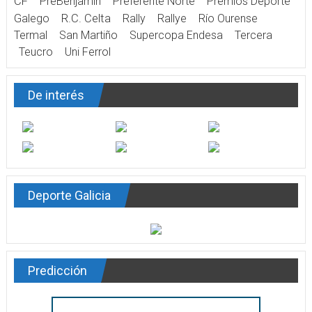
CF
PreBenjamín
Preferente Norte
Premios Deporte
Galego
R.C. Celta
Rally
Rallye
Río Ourense
Termal
San Martiño
Supercopa Endesa
Tercera
Teucro
Uni Ferrol
De interés
Deporte Galicia
Predicción