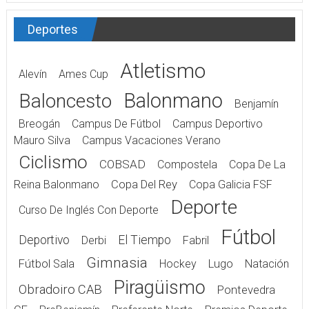
Deportes
Atletismo
Alevín
Ames Cup
Balonmano
Baloncesto
Benjamín
Breogán
Campus De Fútbol
Campus Deportivo
Mauro Silva
Campus Vacaciones Verano
Ciclismo
COBSAD
Compostela
Copa De La
Reina Balonmano
Copa Del Rey
Copa Galicia FSF
Deporte
Curso De Inglés Con Deporte
Fútbol
Deportivo
El Tiempo
Derbi
Fabril
Gimnasia
Fútbol Sala
Hockey
Lugo
Natación
Piragüismo
Obradoiro CAB
Pontevedra