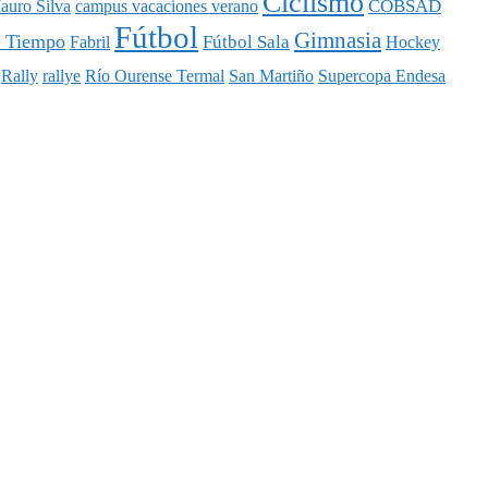
Ciclismo
COBSAD
auro Silva
campus vacaciones verano
Fútbol
Gimnasia
l Tiempo
Fútbol Sala
Fabril
Hockey
Rally
rallye
Río Ourense Termal
San Martiño
Supercopa Endesa