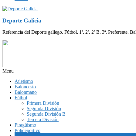
Deporte Galicia
Referencia del Deporte gallego. Fútbol, 1ª, 2ª, 2ª B. 3ª, Preferente. B
Menu
Atletismo
Baloncesto
Balonmano
Fútbol
Primera División
Segunda División
Segunda División B
Tercera División
Piragüismo
Polideportivo
Voleybol