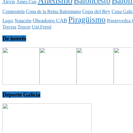
Atletismo
Balo
Baloncesto
Alevín
Ames Cup
Copa del Rey
Compostela
Copa de la Reina Balonmano
Copa Galic
Piragüismo
Obradoiro CAB
Lugo
Pontevedra 
Natación
Tercera
Teucro
Uni Ferrol
De interés
Deporte Galicia