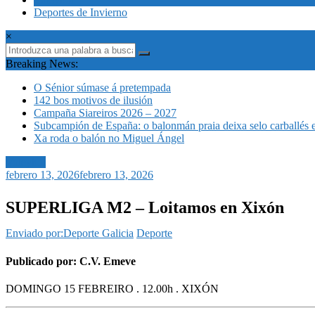
Deportes de Invierno
×
Breaking News:
O Sénior súmase á pretempada
142 bos motivos de ilusión
Campaña Siareiros 2026 – 2027
Subcampión de España: o balonmán praia deixa selo carballés 
Xa roda o balón no Miguel Ángel
Voleybol
febrero 13, 2026
febrero 13, 2026
SUPERLIGA M2 – Loitamos en Xixón
Enviado por:Deporte Galicia
Deporte
Publicado por: C.V. Emeve
DOMINGO 15 FEBREIRO . 12.00h . XIXÓN