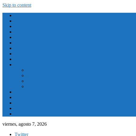
Skip to content
Atletismo
Baloncesto
Balonmano
Ciclismo
Deporte Adaptado
Deportes de Invierno
Deportes Naúticos
Destacado
El Tiempo
Fútbol
Primera División
Segunda División
Segunda División B
Tercera División
Futbol Sala
Piragüismo
Polideportivo
Running
Voleybol
viernes, agosto 7, 2026
Twitter