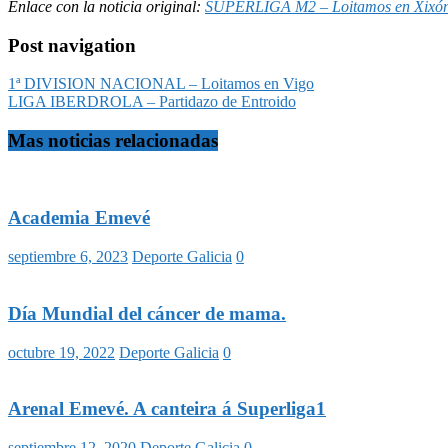
Enlace con la noticia original:
SUPERLIGA M2 – Loitamos en Xixó
Post navigation
1ª DIVISION NACIONAL – Loitamos en Vigo
LIGA IBERDROLA – Partidazo de Entroido
Mas noticias relacionadas
Academia Emevé
septiembre 6, 2023
Deporte Galicia
0
Día Mundial del cáncer de mama.
octubre 19, 2022
Deporte Galicia
0
Arenal Emevé. A canteira á Superliga1
septiembre 12, 2020
Deporte Galicia
0