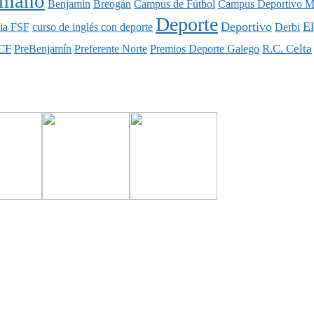
nmano
Benjamín
Breogán
Campus de Fútbol
Campus Deportivo M
Deporte
Deportivo
E
ia FSF
curso de inglés con deporte
Derbi
CF
R.C. Celta
PreBenjamín
Preferente Norte
Premios Deporte Galego