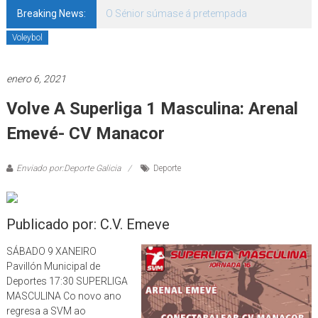
Breaking News:
O Sénior súmase á pretempada
Voleybol
enero 6, 2021
Volve A Superliga 1 Masculina: Arenal
Emevé- CV Manacor
Enviado por:Deporte Galicia
Deporte
Publicado por: C.V. Emeve
SÁBADO 9 XANEIRO
Pavillón Municipal de
Deportes 17:30 SUPERLIGA
MASCULINA Co novo ano
regresa a SVM ao