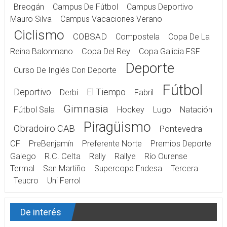
Breogán
Campus De Fútbol
Campus Deportivo
Mauro Silva
Campus Vacaciones Verano
Ciclismo
COBSAD
Compostela
Copa De La
Reina Balonmano
Copa Del Rey
Copa Galicia FSF
Deporte
Curso De Inglés Con Deporte
Fútbol
Deportivo
El Tiempo
Derbi
Fabril
Gimnasia
Fútbol Sala
Hockey
Lugo
Natación
Piragüismo
Obradoiro CAB
Pontevedra
CF
PreBenjamín
Preferente Norte
Premios Deporte
Galego
R.C. Celta
Rally
Rallye
Río Ourense
Termal
San Martiño
Supercopa Endesa
Tercera
Teucro
Uni Ferrol
De interés