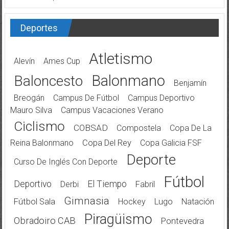
Deportes
Atletismo
Alevín
Ames Cup
Balonmano
Baloncesto
Benjamín
Breogán
Campus De Fútbol
Campus Deportivo
Mauro Silva
Campus Vacaciones Verano
Ciclismo
COBSAD
Compostela
Copa De La
Reina Balonmano
Copa Del Rey
Copa Galicia FSF
Deporte
Curso De Inglés Con Deporte
Fútbol
Deportivo
El Tiempo
Derbi
Fabril
Gimnasia
Fútbol Sala
Hockey
Lugo
Natación
Piragüismo
Obradoiro CAB
Pontevedra