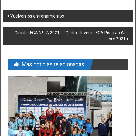
Post navigation
Vuelven los entrenamientos
Circular FGA Nº: 7/2021 .- I Control Inverno FGA Pista ao Aire
Libre 2021
Mas noticias relacionadas