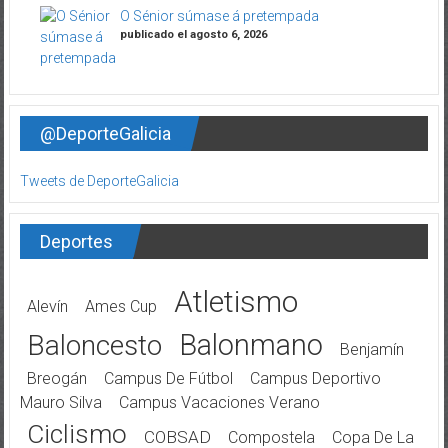
O Sénior súmase á pretempada
publicado el agosto 6, 2026
@DeporteGalicia
Tweets de DeporteGalicia
Deportes
Atletismo
Alevín
Ames Cup
Balonmano
Baloncesto
Benjamín
Breogán
Campus De Fútbol
Campus Deportivo
Mauro Silva
Campus Vacaciones Verano
Ciclismo
COBSAD
Compostela
Copa De La