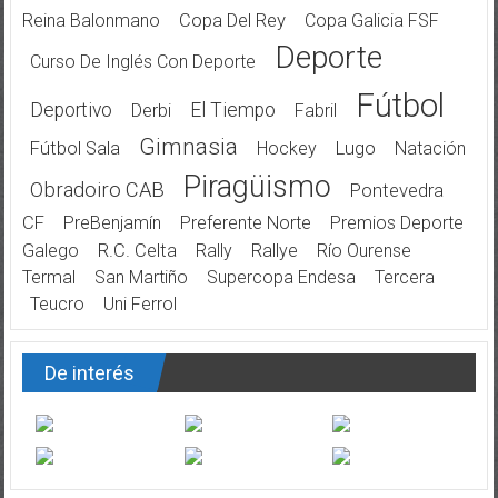
Reina Balonmano
Copa Del Rey
Copa Galicia FSF
Deporte
Curso De Inglés Con Deporte
Fútbol
Deportivo
El Tiempo
Derbi
Fabril
Gimnasia
Fútbol Sala
Hockey
Lugo
Natación
Piragüismo
Obradoiro CAB
Pontevedra
CF
PreBenjamín
Preferente Norte
Premios Deporte
Galego
R.C. Celta
Rally
Rallye
Río Ourense
Termal
San Martiño
Supercopa Endesa
Tercera
Teucro
Uni Ferrol
De interés