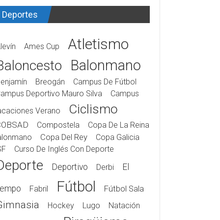
Deportes
Atletismo
levín
Ames Cup
Balonmano
Baloncesto
enjamín
Breogán
Campus De Fútbol
ampus Deportivo Mauro Silva
Campus
Ciclismo
acaciones Verano
COBSAD
Compostela
Copa De La Reina
alonmano
Copa Del Rey
Copa Galicia
SF
Curso De Inglés Con Deporte
Deporte
Deportivo
El
Derbi
Fútbol
iempo
Fabril
Fútbol Sala
Gimnasia
Hockey
Lugo
Natación