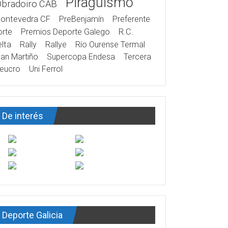
Piragüismo
Obradoiro CAB
ontevedra CF
PreBenjamín
Preferente
rte
Premios Deporte Galego
R.C.
lta
Rally
Rallye
Río Ourense Termal
an Martiño
Supercopa Endesa
Tercera
eucro
Uni Ferrol
De interés
Deporte Galicia