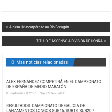
Post navigation
Aleksa Ilić incorpórase ao Río Breogán
TÍTULO E ASCENSO A DIVISIÓN DE HONRA
Mas noticias relacionadas
ALEX FERNÁNDEZ COMPETIRÁ EN EL CAMPEONATO
DE ESPAÑA DE MEDIO MARATÓN
septiembre 8, 2021
Deporte Galicia
0
RESULTADOS: CAMPIONATO DE GALICIA DE
LANZAMENTOS LONGOS SUB16, SUB18, SUB20 /