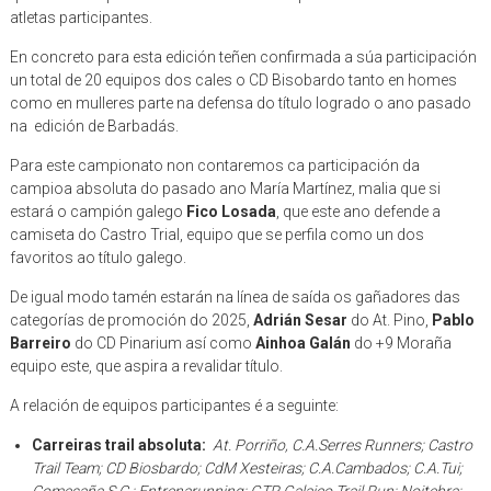
atletas participantes.
En concreto para esta edición teñen confirmada a súa participación
un total de 20 equipos dos cales o CD Bisobardo tanto en homes
como en mulleres parte na defensa do título logrado o ano pasado
na edición de Barbadás.
Para este campionato non contaremos ca participación da
campioa absoluta do pasado ano María Martínez, malia que si
estará o campión galego
Fico Losada
, que este ano defende a
camiseta do Castro Trial, equipo que se perfila como un dos
favoritos ao título galego.
De igual modo tamén estarán na línea de saída os gañadores das
categorías de promoción do 2025,
Adrián Sesar
do At. Pino,
Pablo
Barreiro
do CD Pinarium así como
Ainhoa Galán
do +9 Moraña
equipo este, que aspira a revalidar título.
A relación de equipos participantes é a seguinte:
Carreiras trail absoluta:
At. Porriño, C.A.Serres Runners; Castro
Trail Team; CD Biosbardo; CdM Xesteiras; C.A.Cambados; C.A.Tui;