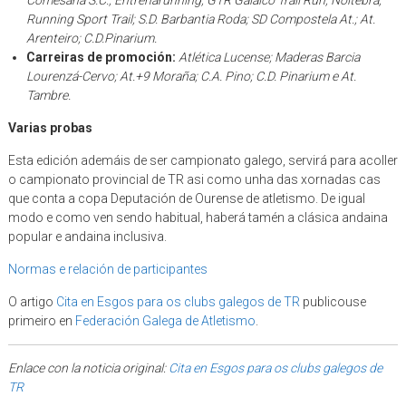
Comesaña S.C.; Entrenarunning; GTR Galaico Trail Run; Noitebra;
Running Sport Trail; S.D. Barbantia Roda; SD Compostela At.; At.
Arenteiro; C.D.Pinarium.
Carreiras de promoción:
Atlética Lucense; Maderas Barcia
Lourenzá-Cervo; At.+9 Moraña; C.A. Pino; C.D. Pinarium e At.
Tambre.
Varias probas
Esta edición ademáis de ser campionato galego, servirá para acoller
o campionato provincial de TR asi como unha das xornadas cas
que conta a copa Deputación de Ourense de atletismo. De igual
modo e como ven sendo habitual, haberá tamén a clásica andaina
popular e andaina inclusiva.
Normas e relación de participantes
O artigo
Cita en Esgos para os clubs galegos de TR
publicouse
primeiro en
Federación Galega de Atletismo
.
Enlace con la noticia original:
Cita en Esgos para os clubs galegos de
TR