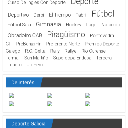
Deporte
Curso De Inglés Con Deporte
Fútbol
Deportivo
El Tiempo
Derbi
Fabril
Gimnasia
Fútbol Sala
Hockey
Lugo
Natación
Piragüismo
Obradoiro CAB
Pontevedra
CF
PreBenjamín
Preferente Norte
Premios Deporte
Galego
R.C. Celta
Rally
Rallye
Río Ourense
Termal
San Martiño
Supercopa Endesa
Tercera
Teucro
Uni Ferrol
De interés
Deporte Galicia