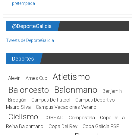
@DeporteGalicia
Tweets de DeporteGalicia
Deportes
Atletismo
Alevín
Ames Cup
Balonmano
Baloncesto
Benjamín
Breogán
Campus De Fútbol
Campus Deportivo
Mauro Silva
Campus Vacaciones Verano
Ciclismo
COBSAD
Compostela
Copa De La
Reina Balonmano
Copa Del Rey
Copa Galicia FSF