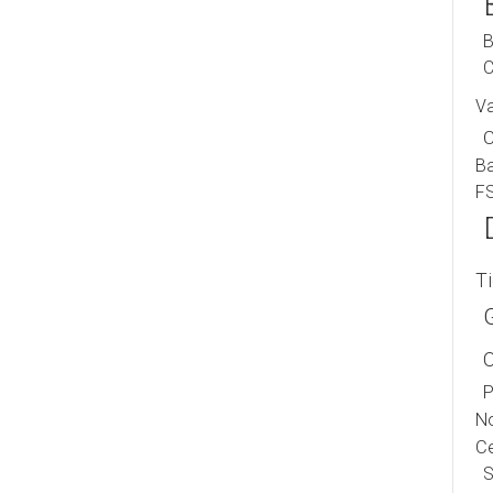
B
C
V
B
F
T
P
No
Ce
S