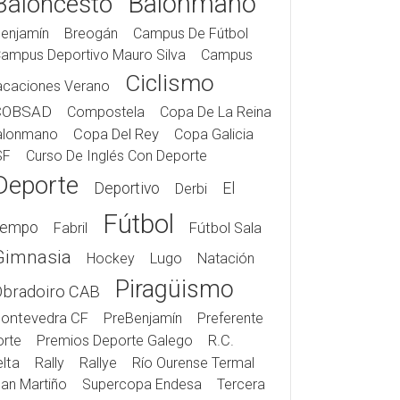
Balonmano
Baloncesto
enjamín
Breogán
Campus De Fútbol
ampus Deportivo Mauro Silva
Campus
Ciclismo
acaciones Verano
COBSAD
Compostela
Copa De La Reina
alonmano
Copa Del Rey
Copa Galicia
SF
Curso De Inglés Con Deporte
Deporte
Deportivo
El
Derbi
Fútbol
iempo
Fabril
Fútbol Sala
Gimnasia
Hockey
Lugo
Natación
Piragüismo
Obradoiro CAB
ontevedra CF
PreBenjamín
Preferente
rte
Premios Deporte Galego
R.C.
lta
Rally
Rallye
Río Ourense Termal
an Martiño
Supercopa Endesa
Tercera