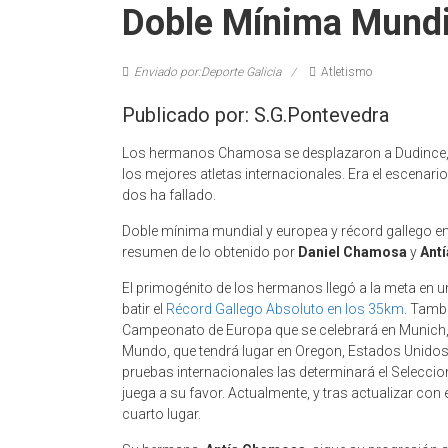
Doble Mínima Mundi
Enviado por:Deporte Galicia
Atletismo
Publicado por: S.G.Pontevedra
Los hermanos Chamosa se desplazaron a Dudince, en 
los mejores atletas internacionales. Era el escenari
dos ha fallado.
Doble mínima mundial y europea y récord gallego e
resumen de lo obtenido por
Daniel Chamosa
y
Ant
El primogénito de los hermanos llegó a la meta en 
batir el
Récord Gallego Absoluto en los 35km
. Tamb
Campeonato de Europa que se celebrará en Munich, 
Mundo, que tendrá lugar en Oregon, Estados Unidos, de
pruebas internacionales las determinará el Selecci
juega a su favor. Actualmente, y tras actualizar con e
cuarto lugar.