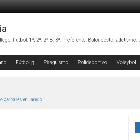
ia
lego. Fútbol, 1ª, 2ª, 2ª B. 3ª, Preferente. Baloncesto, atletismo
ano
Fútbol
Piragüismo
Polideportivo
Voleybol
o carballés en Laredo