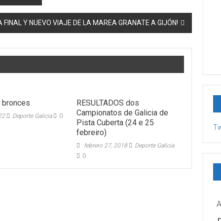
A FINAL Y NUEVO VIAJE DE LA MAREA GRANATE A GIJÓN!
 bronces
RESULTADOS dos
Campionatos de Galicia de
22
Deporte Galicia
0
Pista Cuberta (24 e 25
Tw
febreiro)
febrero 27, 2018
Deporte Galicia
0
A