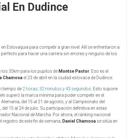
al En Dudince
Eslovaquia para competir a gran nivel. Allí se enfrentaron a
o perfecto para hacer una carrera sin errores y ninguno de los
n los 35km para los pupilos de
Montse Pastor
. Eso es el
ía Chamosa
el 23 de abril en la ciudad eslovaca de Dudince.
un tiempo de
2 horas, 32 minutos y 43 segundos
. Esto supone
ién superó la marca mínima para poder competir en el
Alemania, del 15 al 21 de agosto; y al Campeonato del
l 15 al 24 de julio. Su participación definitiva en estas
onador Nacional de Marcha. Por ahora, el ránking nacional
l registro de este fin de semana,
Daniel Chamosa
se sitúa en