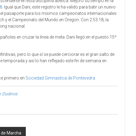
scendente en esta disciplina atlética. Mejoró su tiempo en la
18
. Igual que Dani, este registro le ha valido para batir un nuevo
 el pasaporte para los mismos campeonatos internacionales
h y el Campeonato del Mundo en Oregon. Con 2:53.18, la
king nacional.
ñoles en cruzar la línea de meta. Dani llegó en el puesto 15º
nitivas, pero lo que sí se puede cerciorar es el gran salto de
 temporada y así lo han reflejado este fin de semana en
e primero en
Sociedad Gimnastica de Pontevedra
.
n Dudince
s de Marcha