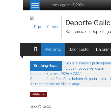
Skip to content
jueves, agosto 6, 2026
Deporte Galic
Referencia del Deporte gal
Atletismo
Baloncesto
Balonm
O Sénior súmase á pretempada
Breaking News:
142 bos motivos de ilusión
Campaña Siareiros 2026 – 2027
Subcampión de España: o balonmán praia deixa sel
Xa roda o balón no Miguel Ángel
Atletismo
abril 26, 2022