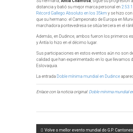
Su hermana,
Antía Chamosa
, sigue su progresión a
distancia y batió su mejor marca personal en
2:53.
Récord Gallego Absoluto en los 35km
y se hizo con
que su hermano: el Campeonato de Europa en Munic
marchadora pontevedresa se sitúa tercera en el rán
Además, en Dudince, ambos fueron los primeros espa
y Antía lo hizo en el décimo lugar.
Sus participaciones en estos eventos aún no son defi
calidad que han experimentado en lo que llevamos de
Eslovaquia.
La entrada
Doble mínima mundial en Dudince
aparec
Enlace con la noticia original:
Doble mínima mundial e
Post navigation
Volve o mellor evento mundial do G.P. Cantone