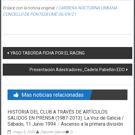
Enlace con la noticia original:
I CARRERA NOCTURNA URBANA
CONCELLO DE PONTEDEUME 06/09/21
Post navigation
YAGO TABORDA FICHA POR EL RACING
Presentación Adestradores_Cadete Pabellón EDO
Mas noticias relacionadas
HISTORIA DEL CLUB A TRAVÉS DE ARTÍCULOS
SALIDOS EN PRENSA (1987-2013): La Voz de Galicia /
Sábado, 11 Junio 1994 .- Ascenso a la primera división
mayo 5, 2020
Deporte Galicia
0