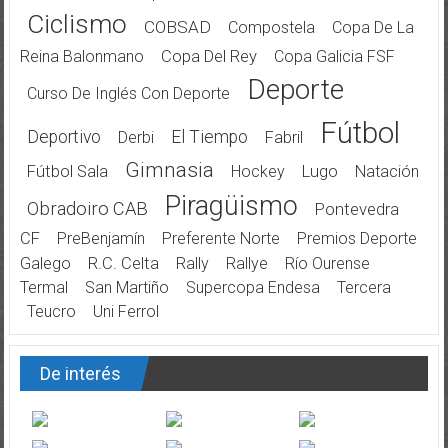
Ciclismo
COBSAD
Compostela
Copa De La
Reina Balonmano
Copa Del Rey
Copa Galicia FSF
Deporte
Curso De Inglés Con Deporte
Fútbol
Deportivo
El Tiempo
Derbi
Fabril
Gimnasia
Fútbol Sala
Hockey
Lugo
Natación
Piragüismo
Obradoiro CAB
Pontevedra
CF
PreBenjamín
Preferente Norte
Premios Deporte
Galego
R.C. Celta
Rally
Rallye
Río Ourense
Termal
San Martiño
Supercopa Endesa
Tercera
Teucro
Uni Ferrol
De interés