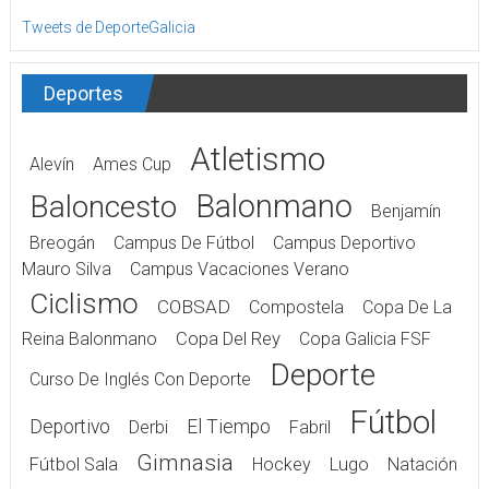
Tweets de DeporteGalicia
Deportes
Atletismo
Alevín
Ames Cup
Balonmano
Baloncesto
Benjamín
Breogán
Campus De Fútbol
Campus Deportivo
Mauro Silva
Campus Vacaciones Verano
Ciclismo
COBSAD
Compostela
Copa De La
Reina Balonmano
Copa Del Rey
Copa Galicia FSF
Deporte
Curso De Inglés Con Deporte
Fútbol
Deportivo
El Tiempo
Derbi
Fabril
Gimnasia
Fútbol Sala
Hockey
Lugo
Natación