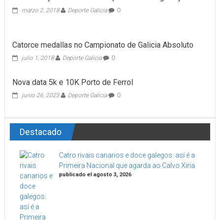
marzo 2, 2018
Deporte Galicia
0
Catorce medallas no Campionato de Galicia Absoluto
julio 1, 2018
Deporte Galicia
0
Nova data 5k e 10K Porto de Ferrol
junio 26, 2023
Deporte Galicia
0
Destacado
Catro rivais canarios e doce galegos: así é a
Primeira Nacional que agarda ao Calvo Xiria
publicado el agosto 3, 2026