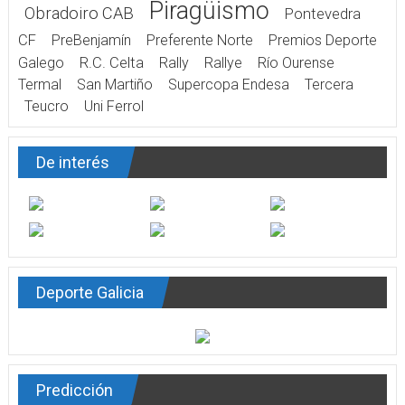
Piragüismo
Obradoiro CAB
Pontevedra
CF
PreBenjamín
Preferente Norte
Premios Deporte
Galego
R.C. Celta
Rally
Rallye
Río Ourense
Termal
San Martiño
Supercopa Endesa
Tercera
Teucro
Uni Ferrol
De interés
Deporte Galicia
Predicción