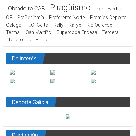
Piragüismo
Obradoiro CAB
Pontevedra
CF
PreBenjamín
Preferente Norte
Premios Deporte
Galego
R.C. Celta
Rally
Rallye
Río Ourense
Termal
San Martiño
Supercopa Endesa
Tercera
Teucro
Uni Ferrol
De interés
Deporte Galicia
Predicción