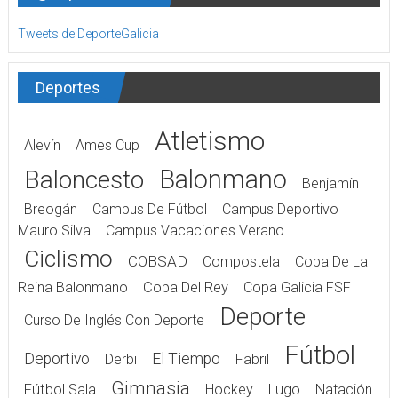
Tweets de DeporteGalicia
Deportes
Atletismo
Alevín
Ames Cup
Balonmano
Baloncesto
Benjamín
Breogán
Campus De Fútbol
Campus Deportivo
Mauro Silva
Campus Vacaciones Verano
Ciclismo
COBSAD
Compostela
Copa De La
Reina Balonmano
Copa Del Rey
Copa Galicia FSF
Deporte
Curso De Inglés Con Deporte
Fútbol
Deportivo
El Tiempo
Derbi
Fabril
Gimnasia
Fútbol Sala
Hockey
Lugo
Natación