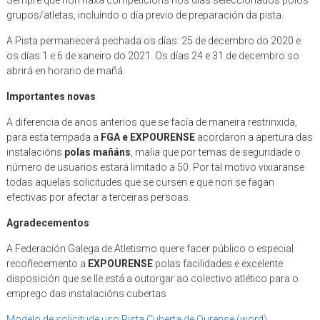
Sempre que non haxa competicións nos días seleccionados polos
grupos/atletas, incluíndo o día previo de preparación da pista.
A Pista permanecerá pechada os días: 25 de decembro do 2020 e
os días 1 e 6 de xaneiro do 2021. Os días 24 e 31 de decembro so
abrirá en horario de mañá.
Importantes novas
A diferencia de anos anterios que se facía de maneira restrinxida,
para esta tempada a
FGA e EXPOURENSE
acordaron a apertura das
instalacións
polas mañáns
, malia que por temas de seguridade o
número de usuarios estará limitado a 50. Por tal motivo vixiaranse
todas aquelas solicitudes que se cursen e que non se fagan
efectivas por afectar a terceiras persoas.
Agradecementos
A Federación Galega de Atletismo quere facer público o especial
recoñecemento a
EXPOURENSE
polas facilidades e excelente
disposición que se lle está a outorgar ao colectivo atlético para o
emprego das instalacións cubertas
Modelo de solicitude uso Pista Cuberta de Ourense (word)