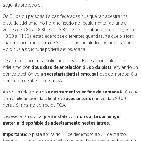
seguinte protocolo:
Os Clubs ou persoas físicas federadas que queiran adestrar na
pista de atletismo, no horario fixado no regulamento (de luns a
venres de 9:30 a 13:30 e de 15:30 a 21:30 e sábados e domingos de
10:00 a 14:00), establecéndose diferentes quendas. Xa que o aforo
máximo permitido será de 50 usuarios incluíndo aos adestradores.
Polo que a solicitude poderá ser rexeitada.
Terán que facer unha solicitude previa á Federación Galega de
Atletismo con
dous días de antelación ó uso da pista
, enviando un
correo electrónico a
secretaria@atletismo.gal
que comprobará a
condición de atleta federado/a.
As solicitudes para os
adestramentos en fins de semana
terán que
ser remitidas con data límite o
xoves anterior
antes das 20:00
horas ó mesmo correo da FGA.
Débese ter en conta que a instalación
non conta con ningún
material dispoñible de adestramento nestes intres.
Importante:
A pista abrirá do 14 de decembro ao 31 de marzo.