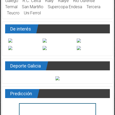
Galego
R.C. Celta
Rally
Rallye
Río Ourense
Termal
San Martiño
Supercopa Endesa
Tercera
Teucro
Uni Ferrol
De interés
Deporte Galicia
Predicción