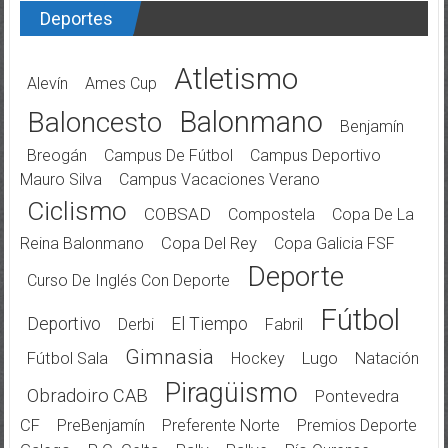
Deportes
Atletismo
Alevín
Ames Cup
Balonmano
Baloncesto
Benjamín
Breogán
Campus De Fútbol
Campus Deportivo
Mauro Silva
Campus Vacaciones Verano
Ciclismo
COBSAD
Compostela
Copa De La
Reina Balonmano
Copa Del Rey
Copa Galicia FSF
Deporte
Curso De Inglés Con Deporte
Fútbol
Deportivo
El Tiempo
Derbi
Fabril
Gimnasia
Fútbol Sala
Hockey
Lugo
Natación
Piragüismo
Obradoiro CAB
Pontevedra
CF
PreBenjamín
Preferente Norte
Premios Deporte