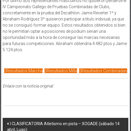
Por último dos representantes masculinos no quisieron perderse el
IV Campeonato Gallego de Pruebas Combinadas de Clubs,
concretamente en la prueba del Decathlon. Jaime Reverter 1º y
Abraham Rodríguez 3º quisieron participar a titulo indiviual, ya que
no se consiguió formar equipo. Estos resultados obtenidos si bien
no le permitian optar a posiciones de podium serian una
oportunidad más a la hora de conseguir las marcas necesarias
para futuras competiciones. Abraham obtendría 4.482 ptos y Jaime
5.124 ptos.
Resultados Marcha
Resultados Milla
Resultados Combinadas
Enlace con la noticia original:
Post navigation
I CLASIFICATORIA Atletismo en pista – XOGADE (sábado 14
abril, Lugo)