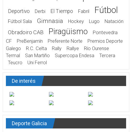
Fútbol
Deportivo
El Tiempo
Derbi
Fabril
Gimnasia
Fútbol Sala
Hockey
Lugo
Natación
Piragüismo
Obradoiro CAB
Pontevedra
CF
PreBenjamín
Preferente Norte
Premios Deporte
Galego
R.C. Celta
Rally
Rallye
Río Ourense
Termal
San Martiño
Supercopa Endesa
Tercera
Teucro
Uni Ferrol
De interés
Deporte Galicia