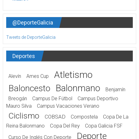
@DeporteGalicia
Tweets de DeporteGalicia
Deportes
Atletismo
Alevín
Ames Cup
Balonmano
Baloncesto
Benjamín
Breogán
Campus De Fútbol
Campus Deportivo
Mauro Silva
Campus Vacaciones Verano
Ciclismo
COBSAD
Compostela
Copa De La
Reina Balonmano
Copa Del Rey
Copa Galicia FSF
Deporte
Curso De Inglés Con Deporte