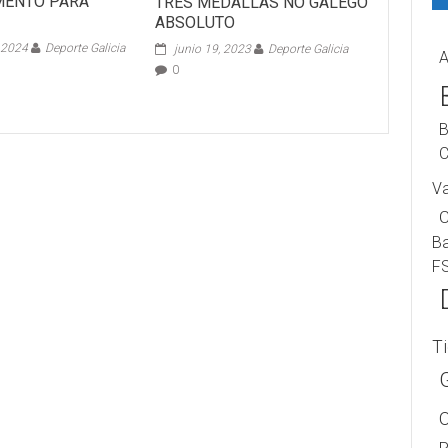
MENTO PARA
TRES MEDALLAS NO GALEGO
ABSOLUTO
 2024
Deporte Galicia
junio 19, 2023
Deporte Galicia
A
0
B
C
V
B
F
T