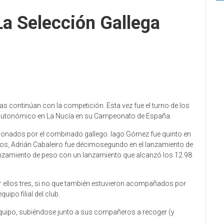
La Selección Gallega
tas continúan con la competición. Esta vez fue el turno de los
 autonómico en La Nucía en su Campeonato de España.
cionados por el combinado gallego. Iago Gómez fue quinto en
etros, Adrián Cabaleiro fue décimosegundo en el lanzamiento de
lanzamiento de peso con un lanzamiento que alcanzó los 12.98
r ellos tres, si no que también estuvieron acompañados por
uipo filial del club.
l equipo, subiéndose junto a sus compañeros a recoger (y