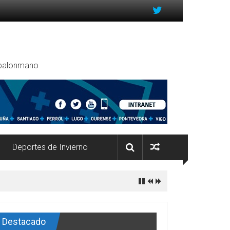
, balonmano
Deportes de Invierno
Destacado