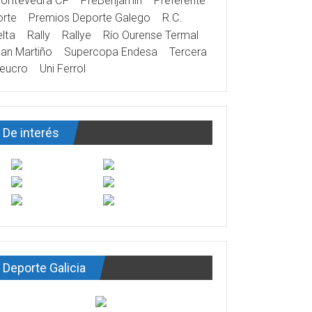
ontevedra CF
PreBenjamín
Preferente
rte
Premios Deporte Galego
R.C.
lta
Rally
Rallye
Río Ourense Termal
an Martiño
Supercopa Endesa
Tercera
eucro
Uni Ferrol
De interés
Deporte Galicia