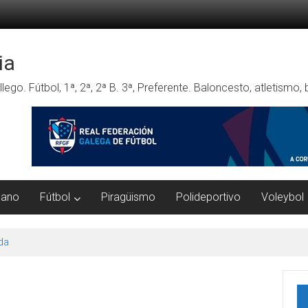
ia
lego. Fútbol, 1ª, 2ª, 2ª B. 3ª, Preferente. Baloncesto, atletismo
mano
Fútbol
Piragüismo
Polideportivo
Voleybol
da