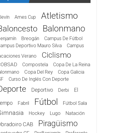
Atletismo
levín
Ames Cup
Balonmano
Baloncesto
enjamín
Breogán
Campus De Fútbol
ampus Deportivo Mauro Silva
Campus
Ciclismo
acaciones Verano
COBSAD
Compostela
Copa De La Reina
alonmano
Copa Del Rey
Copa Galicia
SF
Curso De Inglés Con Deporte
Deporte
Deportivo
El
Derbi
Fútbol
iempo
Fabril
Fútbol Sala
Gimnasia
Hockey
Lugo
Natación
Piragüismo
Obradoiro CAB