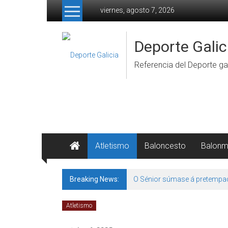
Skip to content
viernes, agosto 7, 2026
Deporte Galic
Referencia del Deporte gal
Atletismo
Baloncesto
Balon
Breaking News:
O Sénior súmase á pretempa
Atletismo