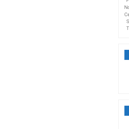
P
No
Ce
S
T