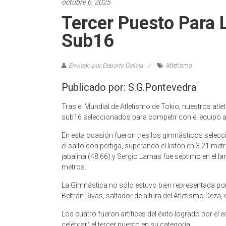
octubre 6, 2025
Tercer Puesto Para 
Sub16
Enviado por:Deporte Galicia
Atletismo
Publicado por: S.G.Pontevedra
Tras el Mundial de Atletismo de Tokio, nuestros atle
sub16 seleccionados para competir con el equipo
En esta ocasión fueron tres los gimnásticos selec
el salto con pértiga, superando el listón en 3.21 m
jabalina (48.66) y Sergio Lamas fue séptimo en el 
metros.
La Gimnástica no sólo estuvo bien representada po
Beltrán Rivas, saltador de altura del Atletismo Deza, eq
Los cuatro fueron artífices del éxito logrado por e
celebrar) el tercer puesto en su categoría.