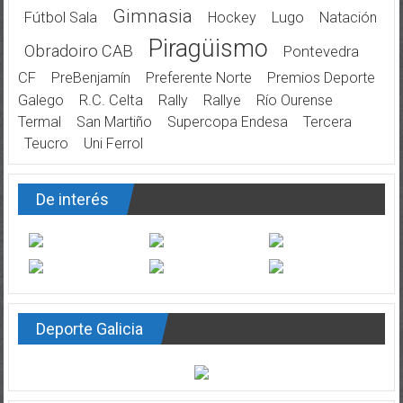
Gimnasia
Fútbol Sala
Hockey
Lugo
Natación
Piragüismo
Obradoiro CAB
Pontevedra
CF
PreBenjamín
Preferente Norte
Premios Deporte
Galego
R.C. Celta
Rally
Rallye
Río Ourense
Termal
San Martiño
Supercopa Endesa
Tercera
Teucro
Uni Ferrol
De interés
Deporte Galicia