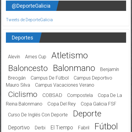
@DeporteGalicia
Tweets de DeporteGalicia
Deportes
Atletismo
Alevín
Ames Cup
Balonmano
Baloncesto
Benjamín
Breogán
Campus De Fútbol
Campus Deportivo
Mauro Silva
Campus Vacaciones Verano
Ciclismo
COBSAD
Compostela
Copa De La
Reina Balonmano
Copa Del Rey
Copa Galicia FSF
Deporte
Curso De Inglés Con Deporte
Fútbol
Deportivo
El Tiempo
Derbi
Fabril