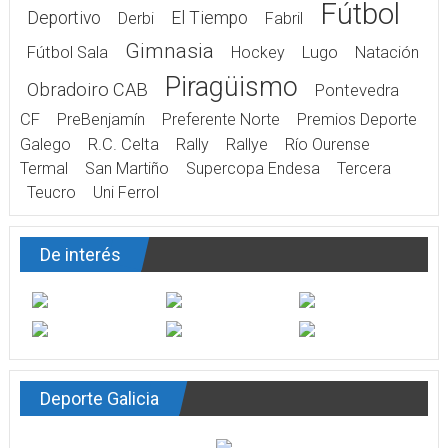
Fútbol
Deportivo
El Tiempo
Derbi
Fabril
Gimnasia
Fútbol Sala
Hockey
Lugo
Natación
Piragüismo
Obradoiro CAB
Pontevedra
CF
PreBenjamín
Preferente Norte
Premios Deporte
Galego
R.C. Celta
Rally
Rallye
Río Ourense
Termal
San Martiño
Supercopa Endesa
Tercera
Teucro
Uni Ferrol
De interés
Deporte Galicia