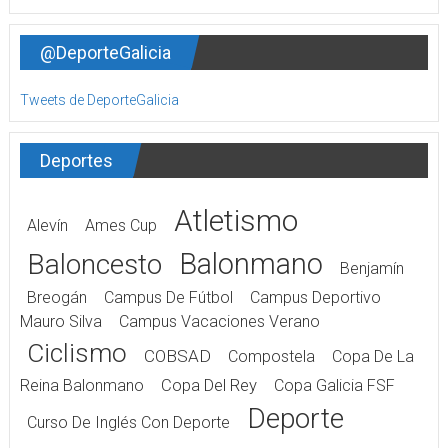
@DeporteGalicia
Tweets de DeporteGalicia
Deportes
Atletismo
Alevín
Ames Cup
Balonmano
Baloncesto
Benjamín
Breogán
Campus De Fútbol
Campus Deportivo
Mauro Silva
Campus Vacaciones Verano
Ciclismo
COBSAD
Compostela
Copa De La
Reina Balonmano
Copa Del Rey
Copa Galicia FSF
Deporte
Curso De Inglés Con Deporte