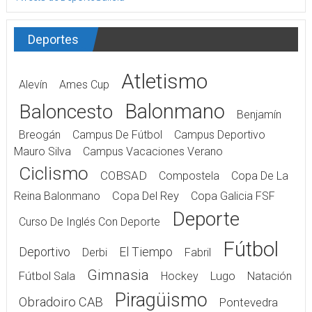
Deportes
Atletismo
Alevín
Ames Cup
Balonmano
Baloncesto
Benjamín
Breogán
Campus De Fútbol
Campus Deportivo
Mauro Silva
Campus Vacaciones Verano
Ciclismo
COBSAD
Compostela
Copa De La
Reina Balonmano
Copa Del Rey
Copa Galicia FSF
Deporte
Curso De Inglés Con Deporte
Fútbol
Deportivo
El Tiempo
Derbi
Fabril
Gimnasia
Fútbol Sala
Hockey
Lugo
Natación
Piragüismo
Obradoiro CAB
Pontevedra