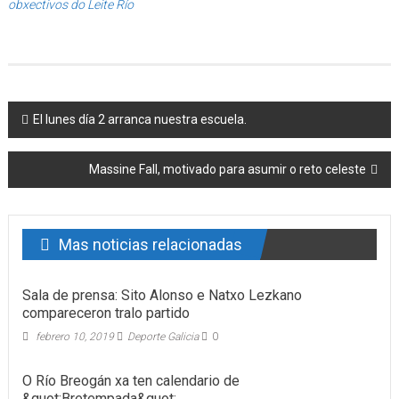
obxectivos do Leite Río
Post navigation
El lunes día 2 arranca nuestra escuela.
Massine Fall, motivado para asumir o reto celeste
Mas noticias relacionadas
Sala de prensa: Sito Alonso e Natxo Lezkano
compareceron tralo partido
febrero 10, 2019
Deporte Galicia
0
O Río Breogán xa ten calendario de
&quot;Bretempada&quot;