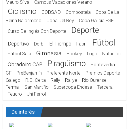
Mauro Silva
Campus Vacaciones Verano
Ciclismo
COBSAD
Compostela
Copa De La
Reina Balonmano
Copa Del Rey
Copa Galicia FSF
Deporte
Curso De Inglés Con Deporte
Fútbol
Deportivo
El Tiempo
Derbi
Fabril
Gimnasia
Fútbol Sala
Hockey
Lugo
Natación
Piragüismo
Obradoiro CAB
Pontevedra
CF
PreBenjamín
Preferente Norte
Premios Deporte
Galego
R.C. Celta
Rally
Rallye
Río Ourense
Termal
San Martiño
Supercopa Endesa
Tercera
Teucro
Uni Ferrol
De interés