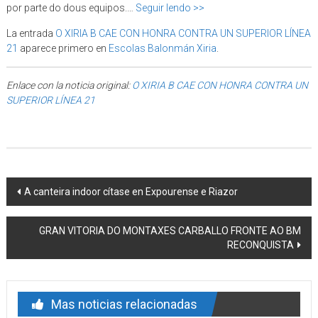
por parte do dous equipos.…
Seguir lendo >>
La entrada
O XIRIA B CAE CON HONRA CONTRA UN SUPERIOR LÍNEA
21
aparece primero en
Escolas Balonmán Xiria
.
Enlace con la noticia original:
O XIRIA B CAE CON HONRA CONTRA UN
SUPERIOR LÍNEA 21
Post navigation
A canteira indoor cítase en Expourense e Riazor
GRAN VITORIA DO MONTAXES CARBALLO FRONTE AO BM
RECONQUISTA
Mas noticias relacionadas