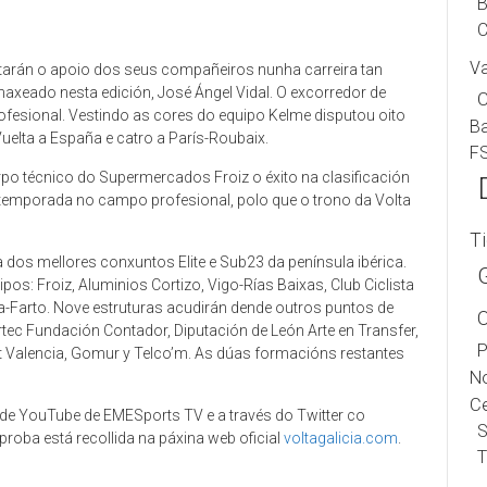
B
C
V
itarán o apoio dos seus compañeiros nunha carreira tan
naxeado nesta edición, José Ángel Vidal. O excorredor de
ofesional. Vestindo as cores do equipo Kelme disputou oito
B
 Vuelta a España e catro a París-Roubaix.
F
 técnico do Supermercados Froiz o éxito na clasificación
 temporada no campo profesional, polo que o trono da Volta
T
a dos mellores conxuntos Elite e Sub23 da península ibérica.
os: Froiz, Aluminios Cortizo, Vigo-Rías Baixas, Club Ciclista
ta-Farto. Nove estruturas acudirán dende outros puntos de
tec Fundación Contador, Diputación de León Arte en Transfer,
P
ort Valencia, Gomur y Telco’m. As dúas formacións restantes
No
Ce
de YouTube de EMESports TV e a través do Twitter co
S
roba está recollida na páxina web oficial
voltagalicia.com
.
T