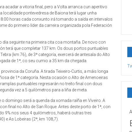
a acadar a vitoria final, pero a Volta arranca cun aperitivo
a localidade pontevedresa de Baiona terá lugar unha
 18:00 horas cada conxunto irá tomando a saída en intervalos
me do primeiro líder da carreira organizada pola Federación
 día seguinte na primeira cita coa montaña. De novo con
tón terá que completar 137 km. Os dous portos puntuables
ebra (km 76), de 3ª categoría, exercerá de antesala do Alto
ogada de 1ª, co seu cumio a 35 km da chegada.
Tw
provincia da Coruña. A tirada Teixeiro-Curtis, a máis longa
añosa de 1ª categoría. Nesta ocasión o Alto de Amenoeiras
 ramplas puntuables regresarán no treito final con dous
gunda vez a 5 quilómetros para a liña de meta.
e o domingo será a quenda da xornada raíña en Viveiro. A
on final no Alto de San Roque. Antes deste porto de 1ª, con
A
do 9% nos seus 4 quilómetros, haberá outras tres
0) e As Lobeiras (2ª, km 108,7).