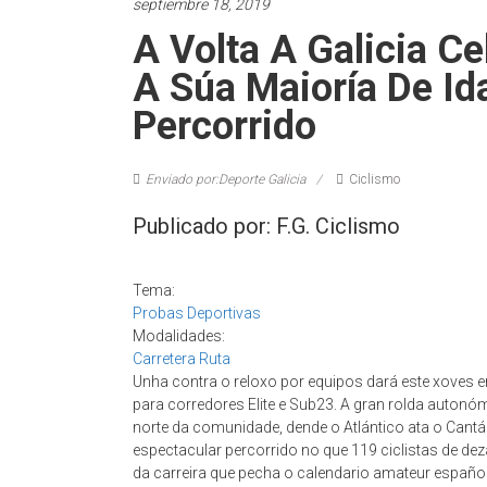
septiembre 18, 2019
A Volta A Galicia C
A Súa Maioría De Id
Percorrido
Enviado por:Deporte Galicia
Ciclismo
Publicado por: F.G. Ciclismo
Tema:
Probas Deportivas
Modalidades:
Carretera Ruta
Unha contra o reloxo por equipos dará este xoves en B
para corredores Elite e Sub23. A gran rolda autonóm
norte da comunidade, dende o Atlántico ata o Cantá
espectacular percorrido no que 119 ciclistas de de
da carreira que pecha o calendario amateur español