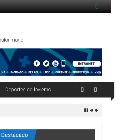
, balonmano
Deportes de Invierno
Destacado