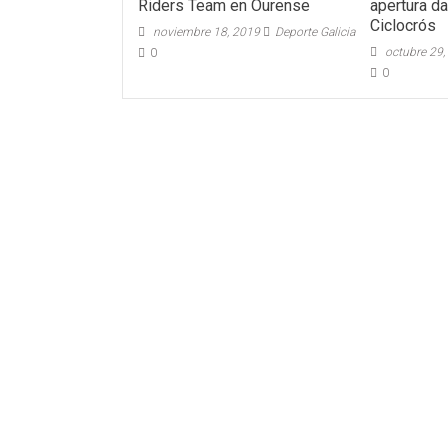
Riders Team en Ourense
apertura d
Ciclocrós
noviembre 18, 2019
Deporte Galicia
octubre 29,
0
0