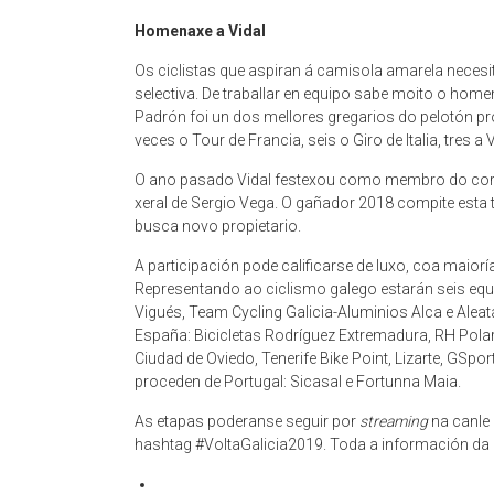
Homenaxe a Vidal
Os ciclistas que aspiran á camisola amarela neces
selectiva. De traballar en equipo sabe moito o home
Padrón foi un dos mellores gregarios do pelotón pr
veces o Tour de Francia, seis o Giro de Italia, tres a
O ano pasado Vidal festexou como membro do corpo
xeral de Sergio Vega. O gañador 2018 compite esta
busca novo propietario.
A participación pode calificarse de luxo, coa maiorí
Representando ao ciclismo galego estarán seis equip
Vigués, Team Cycling Galicia-Aluminios Alca e Alea
España: Bicicletas Rodríguez Extremadura, RH Polar
Ciudad de Oviedo, Tenerife Bike Point, Lizarte, GSp
proceden de Portugal: Sicasal e Fortunna Maia.
As etapas poderanse seguir por
streaming
na canle 
hashtag #VoltaGalicia2019. Toda a información da p