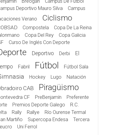
enjamín
Breogán
Campus De Fútbol
ampus Deportivo Mauro Silva
Campus
Ciclismo
acaciones Verano
COBSAD
Compostela
Copa De La Reina
alonmano
Copa Del Rey
Copa Galicia
SF
Curso De Inglés Con Deporte
Deporte
Deportivo
El
Derbi
Fútbol
iempo
Fabril
Fútbol Sala
Gimnasia
Hockey
Lugo
Natación
Piragüismo
Obradoiro CAB
ontevedra CF
PreBenjamín
Preferente
rte
Premios Deporte Galego
R.C.
lta
Rally
Rallye
Río Ourense Termal
an Martiño
Supercopa Endesa
Tercera
eucro
Uni Ferrol