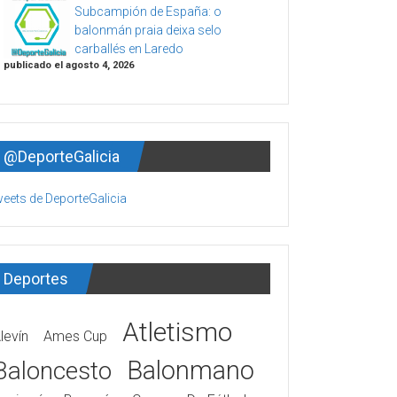
Subcampión de España: o
balonmán praia deixa selo
carballés en Laredo
publicado el agosto 4, 2026
@DeporteGalicia
eets de DeporteGalicia
Deportes
Atletismo
levín
Ames Cup
Balonmano
Baloncesto