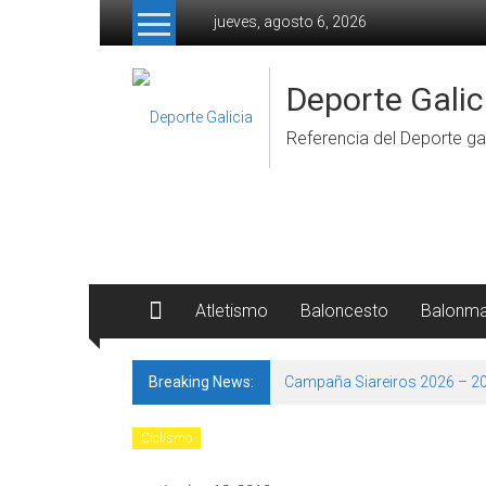
Skip to content
jueves, agosto 6, 2026
Deporte Galic
Referencia del Deporte gal
Atletismo
Baloncesto
Balonm
Breaking News:
Campaña Siareiros 2026 – 2
Ciclismo