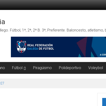
ia
lego. Fútbol, 1ª, 2ª, 2ª B. 3ª, Preferente. Baloncesto, atletismo
ano
Fútbol
Piragüismo
Polideportivo
Voleybol
027