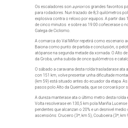
Os escaladores son
a priori
os grandes favoritos par
para rodadores. Nun trazado de 8,3 quilómetros pol
explosiva contra o reloxo por equipos. A partir das
de cinco minutos e sobre as 19:00 coñecerase o no
Galega de Ciclismo.
A comarca do Val Miñor repetirá como escenario ao
Baiona como punto de partida e conclusión, o pelo
atópanse na segunda metade da xornada. O Alto de T
da Groba, unha subida de once quilómetros e catal
O sábado a caravana desta rolda trasladarase ata a 
con 151 km, volve presentar unha dificultade mont
(km 59) está situado antes do ecuador da etapa. As
pasos polo Alto da Queimada, que se coroará por se
A dureza manterase ata o último metro desta rolda 
Volta resolverase en 130,5 km pola Mariña Lucense c
pendentes que alcanzan o 20% e un desnivel medio 
ascensións: Cruceiro (3ª, km 5), Couboeira (3ª, km 9